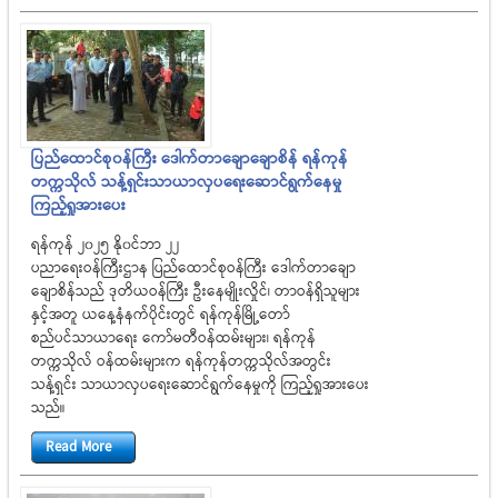
ပြည်ထောင်စု၀န်ကြီး ဒေါက်တာချောချောစိန် ရန်ကုန်
တက္ကသိုလ် သန့်ရှင်းသာယာလှပရေးဆောင်ရွက်နေမှု
ကြည့်ရှုအားပေး
ရန်ကုန် ၂၀၂၅ နို၀င်ဘာ ၂၂
ပညာရေးဝန်ကြီးဌာန ပြည်ထောင်စုဝန်ကြီး ဒေါက်တာချော
ချောစိန်သည် ဒုတိယဝန်ကြီး ဦးနေမျိုးလှိုင်၊ တာဝန်ရှိသူများ
နှင့်အတူ ယနေ့နံနက်ပိုင်းတွင် ရန်ကုန်မြို့တော်
စည်ပင်သာယာရေး ကော်မတီဝန်ထမ်းများ၊ ရန်ကုန်
တက္ကသိုလ် ဝန်ထမ်းများက ရန်ကုန်တက္ကသိုလ်အတွင်း
သန့်ရှင်း သာယာလှပရေးဆောင်ရွက်နေမှုကို ကြည့်ရှုအားပေး
သည်။
Read More