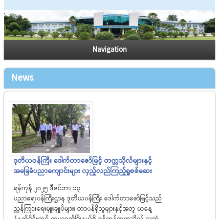
Navigation
News
ဒုတိယဝန်ကြီး ‌ဒေါက်တာဇော်မြင့် တက္ကသိုလ်များနှင့်
အခြေခံပညာကျောင်းများ လှည့်လည်ကြည့်ရှုစစ်ဆေး
ရန်ကုန် ၂၀၂၅ ဒီဇင်ဘာ ၁၃
ပညာရေး၀န်ကြီးဌာန ဒုတိယ၀န်ကြီး ဒေါက်တာဇော်မြင့်သည်
ညွှန်ကြားရေးမှူးချုပ်များ၊ တာ၀န်ရှိသူများနှင့်အတူ ယနေ့