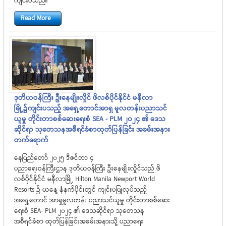
ကျင်းပသည်။
Read More
ဒုတိယဝန်ကြီး ဦးနေမျိုးလှိုင် ဖိလစ်ပိုင်နိုင်ငံ မနီလာ
မြို့၌ကျင်းပသည့် အရှေ့တောင်အာရှ မူလတန်းပညာသင်
ယူမှု တိုင်းတာစစ်ဆေးရေးစံ SEA - PLM 2024 ၏ ဒေသ
ဆိုင်ရာ သုတေသနအစီရင်ခံစာထုတ်ပြန်ခြင်း အခမ်းအနား
တက်ရောက်
နေပြည်တော် ၂၀၂၅ ဒီဇင်ဘာ ၄
ပညာရေးဝန်ကြီးဌာန ဒုတိယဝန်ကြီး ဦးနေမျိုးလှိုင်သည် ဖိ
လစ်ပိုင်နိုင်ငံ မနီလာမြို့ Hilton Manila Newport World
Resorts ၌ ယနေ့ နံနက်ပိုင်းတွင် ကျင်းပပြုလုပ်သည့်
အရှေ့တောင် အာရှမူလတန်း ပညာသင်ယူမှု တိုင်းတာစစ်ဆေး
ရေးစံ SEA- PLM 2024 ၏ ဒေသဆိုင်ရာ သုတေသန
အစီရင်ခံစာ ထုတ်ပြန်ခြင်းအခမ်းအနားသို့ ပညာရေး