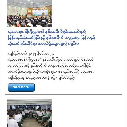
ပညာရေးဝန်ကြီးဌာန၏ နှစ်အလိုက်စွမ်းဆောင်ရည်
ပြန်လည်သုံးသပ်ခြင်းနှင့် နှစ်အလိုက် ဘဏ္ဍာငွေ ပြန်လည်
သုံးသပ်ခြင်းဆိုင်ရာ အလုပ်ရုံဆွေးနွေးပွဲ ကျင်းပ
နေပြည်တော် ၂၀၂၅ နိုဝင်ဘာ ၂၁
ပညာရေးဝန်ကြီးဌာန၏ နှစ်အလိုက်စွမ်းဆောင်ရည် ပြန်လည်
သုံးသပ်ခြင်းနှင့် နှစ်အလိုက် ဘဏ္ဍာငွေပြန်လည်သုံးသပ်ခြင်း
အလုပ်ရုံဆွေးနွေးပွဲကို ယမန်နေ့က နေပြည်တော်ရှိ ပညာရေး
ဝန်ကြီးဌာန အစည်းအဝေးခန်းမ၌ ကျင်းပသည်။
Read More