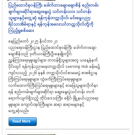
ပြည်ထောင်စုဝန်ကြီး ဒေါက်တာချောချောစိန် စည်းကမ်း
ချက်များဆိုင်ရာဆွေးနွေးပွဲ သင်တန်းသား သင်တန်း
သူများနှင့်တွေ့ဆုံ ရန်ကုန်တက္ကသိုလ်၊ မင်းဓမ္မပညာ့
ရိပ်သာအိမ်ရာနှင့် ရန်ကုန်အဝေးသင်တက္ကသိုလ်တို့ကို
ကြည့်ရှုစစ်ဆေး
နေပြည်တော် ၂၀၂၅ နို၀င်ဘာ ၂၁
ပညာရေးဝန်ကြီးဌာန ပြည်ထောင်စုဝန်ကြီး ဒေါက်တာ‌ချော
ချောစိန်သည် ဒုတိယဝန်ကြီးဦးနေမျိုးလှိုင်၊
ညွှန်ကြားရေးမှူးချုပ်များ၊ တာဝန်ရှိသူများအတူ ယနေ့နံနက်
ပိုင်းတွင် ရန်ကုန်ပညာရေးတက္ကသိုလ် Learning Hub ခန်းမ၌
ကျင်းပသည့် ၂၀၂၆ ခုနှစ် တက္ကသိုလ်ဝင်စာမေးပွဲ စာစစ်ဌာန
ကြီးကြပ်ရေးမှူးများ၊ တွဲဖက်ကြီးကြပ်ရေးမှူးများ၊
လက်ထောက်ကြီးကြပ်ရေးမှူးများနှင့် စာဖြေသူများလိုက်နာ
ရန် စည်းကမ်းချက်များဆိုင်ရာ ဆွေးနွေးပွဲသင်တန်း တက်
ရောက်လျက်ရှိသည့် တိုင်းဒေသကြီး၊ ခရိုင်၊ မြို့နယ်ပညာရေး
မှူးများ၊ ကျောင်းအုပ်ကြီးများ၊ ဆရာ ဆရာမများနှင့်
တွေ့ဆုံသည်။
Read More