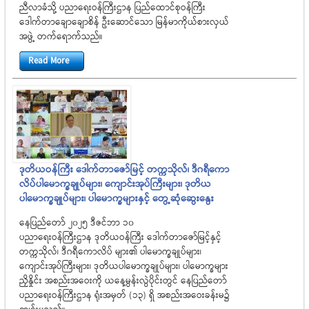
ညီလာခံသို့ ပညာရေးဝန်ကြီးဌာန ပြည်ထောင်စုဝန်ကြီး
ဒေါက်တာချောချောစိန် ဦးဆောင်သော မြန်မာကိုယ်စားလှယ်
အဖွဲ့ တက်ရောက်သည်။
Read More
ဒုတိယဝန်ကြီး ဒေါက်တာဇော်မြင့် တက္ကသိုလ်၊ ဒီဂရီကော
လိပ်ပါမောက္ခချုပ်များ၊ ကျောင်းအုပ်ကြီးများ၊ ဒုတိယ
ပါမောက္ခချုပ်များ၊ ပါမောက္ခများနှင့် တွေ့ဆုံဆွေးနွေး
နေပြည်တော် ၂၀၂၅ ဒီဇင်ဘာ ၁၀
ပညာရေးဝန်ကြီးဌာန ဒုတိယဝန်ကြီး ဒေါက်တာဇော်မြင့်နှင့်
တက္ကသိုလ်၊ ဒီဂရီကောလိပ် များ၏ ပါမောက္ခချုပ်များ၊
ကျောင်းအုပ်ကြီးများ၊ ဒုတိယပါမောက္ခချုပ်များ၊ ပါမောက္ခများ
ညှိနှိုင်း အစည်းအဝေးကို ယနေ့မွန်းလွဲပိုင်းတွင် နေပြည်တော်
ပညာရေးဝန်ကြီးဌာန ရုံးအမှတ် (၁၃) ရှိ အစည်းအဝေးခန်းမ၌