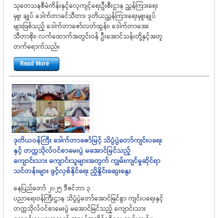
သုတေသနစီမံကိန်းနှင့်လေ့ကျင့်ရေးဦးစီးဌာန ညွှန်ကြားရေး
မှူး ချုပ် ဒေါက်တာခင်သီတာ၊ ဒုတိယညွှန်ကြားရေးမှူးချုပ်
များဖြစ်သည့် ဒေါက်တာဇော်လတ်ထွန်း၊ ဒေါက်တာအေး
သီတာစိုး၊ လက်ထောက်အတွင်းဝန် ဦးအောင်သန်းတို့နှင့်အတူ
တက်ရောက်သည်။
Read More
ဒုတိယ၀န်ကြီး ဒေါက်တာဇော်မြင့် သိပ္ပံပွဲတော်ကျင်းပရေး
နှင့် တက္ကသိုလ်ဝင်စာမေးပွဲ မအောင်မြင်သည့်
ကျောင်းသား ကျောင်းသူများအတွက် ကျွမ်းကျင်မှုဆိုင်ရာ
သင်တန်းများ ဖွင့်လှစ်နိုင်ရေး ညှိနှိုင်းဆွေးနွေး
နေပြည်တော် ၂၀၂၅ ဒီဇင်ဘာ ၃
ပညာရေးဝန်ကြီးဌာန သိပ္ပံပွဲတော်အောင်မြင်စွာ ကျင်းပရေးနှင့်
တက္ကသိုလ်ဝင်စာမေးပွဲ မအောင်မြင်သည့် ကျောင်းသား