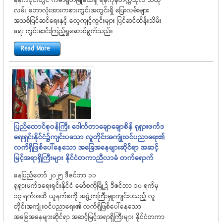
နံနက်ပိုင်းတွင် ကမာရွတ်မြိုနယ်ရှိ ရန်ကုန်တက္ကသိုလ် သထုံ
လမ်း ဘောလုံးအားကစားကွင်းအတွင်းရှိ ပြေးလမ်းများ
အသစ်ပြင်ဆင်ရေးနှင့် လေ့ကျင့်ကွင်းများ ပြင်ဆင်ထိန်းသိမ်း
ရေး ကွင်းဆင်းကြည့်ရှုဆောင်ရွက်သည်။
Read More
ပြည်ထောင်စုဝန်ကြီး ဒေါက်တာချောချောစိန် ရုရှားဖက်ဒ
ရေးရှင်းနိုင်ငံ၌ကျင်းပသော လူတိုင်းအကျုံးဝင်ပညာရေး၏
လက်ရှိဖြစ်ပေါ်နေသော အခြေအနေများဆိုင်ရာ အဆင့်
မြင့်အရာရှိကြီးများ နိုင်ငံတကာညီလာခံ တက်ရောက်
နေပြည်တော် ၂၀၂၅ ဒီဇင်ဘာ ၁၁
ရုရှားဖက်ဒရေးရှင်းနိုင်ငံ မော်စကိုမြို့၌ ဒီဇင်ဘာ ၁၀ ရက်မှ
၁၃ ရက်အထိ ယူနက်စကို အဖွဲ့ကကြီးမှူးကျင်းပသည့် လူ
တိုင်းအကျုံးဝင်ပညာရေး၏ လက်ရှိဖြစ်ပေါ်နေသော
အခြေအနေများဆိုင်ရာ အဆင့်မြင့်အရာရှိကြီးများ နိုင်ငံတကာ