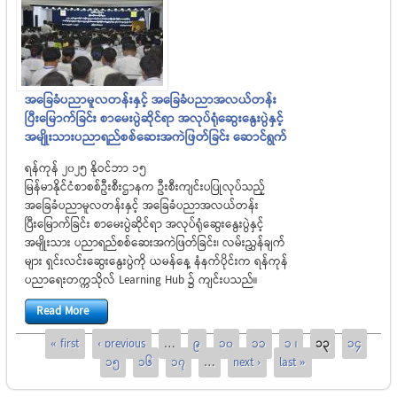
အခြေခံပညာမူလတန်းနှင့် အခြေခံပညာအလယ်တန်း
ပြီးမြောက်ခြင်း စာမေးပွဲဆိုင်ရာ အလုပ်ရုံဆွေးနွေးပွဲနှင့်
အမျိုးသားပညာရည်စစ်ဆေးအကဲဖြတ်ခြင်း ဆောင်ရွက်
ရန်ကုန် ၂၀၂၅ နိုဝင်ဘာ ၁၅
မြန်မာနိုင်ငံစာစစ်ဦးစီးဌာနက ဦးစီးကျင်းပပြုလုပ်သည့်
အခြေခံပညာမူလတန်းနှင့် အခြေခံပညာအလယ်တန်း
ပြီးမြောက်ခြင်း စာမေးပွဲဆိုင်ရာ အလုပ်ရုံဆွေးနွေးပွဲနှင့်
အမျိုးသား ပညာရည်စစ်ဆေးအကဲဖြတ်ခြင်း၊ လမ်းညွှန်ချက်
များ ရှင်းလင်းဆွေးနွေးပွဲကို ယမန်နေ့ နံနက်ပိုင်းက ရန်ကုန်
ပညာရေးတက္ကသိုလ် Learning Hub ၌ ကျင်းပသည်။
Read More
Pages
« first
‹ previous
…
9
10
11
12
13
14
15
16
17
…
next ›
last »