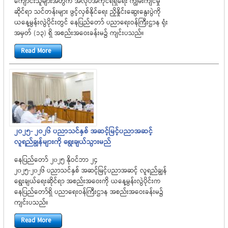
ကျောင်းသူများအတွက် အလုပ်အကိုင်ရရှိရေး ကျွမ်းကျင်မှု
ဆိုင်ရာ သင်တန်းများ ဖွင့်လှစ်နိုင်ရေး ညှိနှိုင်းဆွေးနွေးပွဲကို
ယနေ့မွန်းလွဲပိုင်းတွင် နေပြည်တော် ပညာရေးဝန်ကြီးဌာန ရုံး
အမှတ် (၁၃) ရှိ အစည်းအဝေးခန်းမ၌ ကျင်းပသည်။
Read More
၂၀၂၅- ၂၀၂၆ ပညာသင်နှစ် အဆင့်မြင့်ပညာအဆင့်
လူရည်ချွန်များကို ရွေးချယ်သွားမည်
နေပြည်တော် ၂၀၂၅ နိုဝင်ဘာ ၂၄
၂၀၂၅-၂၀၂၆ ပညာသင်နှစ် အဆင့်မြင့်ပညာအဆင့် လူရည်ချွန်
ရွေးချယ်ရေးဆိုင်ရာ အစည်းအဝေးကို ယနေ့မွန်းလွဲပိုင်းက
နေပြည်တော်ရှိ ပညာရေးဝန်ကြီးဌာန အစည်းအဝေးခန်းမ၌
ကျင်းပသည်။
Read More