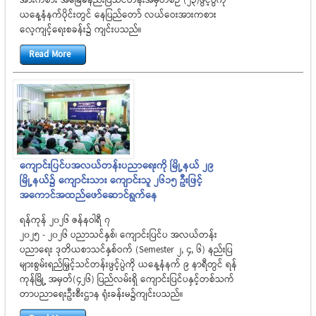
အားကစား အခြေခံနည်းပြသင်တန်းအမှတ်စဉ် (၂၃)ဖွင့်ပွဲကို
ယနေ့နံနက်ပိုင်းတွင် နေပြည်တော် လယ်ဝေးအားကစား
လေ့ကျင့်ရေးစခန်း၌ ကျင်းပသည်။
Read More
ကျောင်းပြင်ပအလယ်တန်းပညာရေးကို မြို့နယ် ၂၉
မြို့နယ်၌ ကျောင်းသား ကျောင်းသူ ၂၆၁၅ ဦးဖြင့်
အကောင်အထည်ဖော်ဆောင်ရွက်နေ
ရန်ကုန် ၂၀၂၆ ဇန်နဝါရီ ၇
၂၀၂၅ - ၂၀၂၆ ပညာသင်နှစ်၊ ကျောင်းပြင်ပ အလယ်တန်း
ပညာရေး ဒုတိယစာသင်နှစ်ဝက် (Semester 2, 4, 6) နည်းပြ
များစွမ်းရည်မြှင့်သင်တန်းဖွင့်ပွဲကို ယနေ့နံနက် ၉ နာရီတွင် ရန်
ကုန်မြို့ အမှတ်(၄၂၆) ပြည်လမ်းရှိ ကျောင်းပြင်ပနှင့်တစ်သက်
တာပညာရေးဦးစီးဌာန ရုံးခန်းမ၌ကျင်းပသည်။