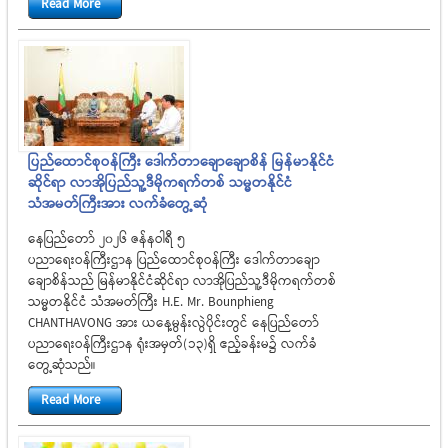
Read More
ပြည်ထောင်စုဝန်ကြီး ဒေါက်တာချောချောစိန် မြန်မာနိုင်ငံ
ဆိုင်ရာ လာအိုပြည်သူ့ဒီမိုကရက်တစ် သမ္မတနိုင်ငံ
သံအမတ်ကြီးအား လက်ခံတွေ့ဆုံ
နေပြည်တော် ၂၀၂၆ ဇန်နဝါရီ ၅
ပညာရေးဝန်ကြီးဌာန ပြည်ထောင်စုဝန်ကြီး ဒေါက်တာချော
ချောစိန်သည် မြန်မာနိုင်ငံဆိုင်ရာ လာအိုပြည်သူ့ဒီမိုကရက်တစ်
သမ္မတနိုင်ငံ သံအမတ်ကြီး H.E. Mr. Bounphieng
CHANTHAVONG အား ယနေ့မွန်းလွဲပိုင်းတွင် နေပြည်တော်
ပညာရေးဝန်ကြီးဌာန ရုံးအမှတ်(၁၃)ရှိ ဧည့်ခန်းမ၌ လက်ခံ
တွေ့ဆုံသည်။
Read More