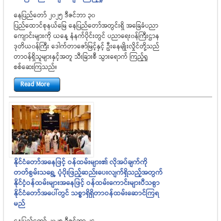
နေပြည်တော် ၂၀၂၅ ဒီဇင်ဘာ ၃၀
ပြည်ထောင်စုနယ်မြေ နေပြည်တော်အတွင်းရှိ အခြေခံပညာ
ကျောင်းများကို ယနေ့ နံနက်ပိုင်းတွင် ပညာရေး၀န်ကြီးဌာန
ဒုတိယ၀န်ကြီး ဒေါက်တာဇော်မြင့်နှင့် ဦးနေမျိုးလှိုင်တို့သည်
တာဝန်ရှိသူများနှင့်အတူ သီးခြားစီ သွားရောက် ကြည့်ရှု
စစ်ဆေးကြသည်။
Read More
နိုင်ငံတော်အနေဖြင့် ဝန်ထမ်းများ၏ လိုအပ်ချက်ကို
တတ်စွမ်းသရွေ့ ပံ့ပိုးဖြည့်ဆည်းပေးလျက်ရှိသည့်အတွက်
နိုင်ငံ့ဝန်ထမ်းများအနေဖြင့် ဝန်ထမ်းကောင်းများပီသစွာ
နိုင်ငံတော်အပေါ်တွင် သစ္စာရှိရှိတာဝန်ထမ်းဆောင်ကြရ
မည်