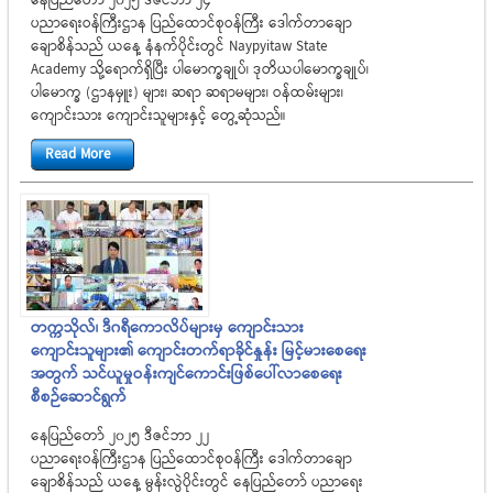
နေပြည်တော် ၂၀၂၅ ဒီဇင်ဘာ ၂၄
ပညာရေးဝန်ကြီးဌာန ပြည်ထောင်စုဝန်ကြီး ဒေါက်တာချော
ချောစိန်သည် ယနေ့ နံနက်ပိုင်းတွင် Naypyitaw State
Academy သို့ရောက်ရှိပြီး ပါမောက္ခချုပ်၊ ဒုတိယပါမောက္ခချုပ်၊
ပါမောက္ခ (ဌာနမှူး) များ၊ ဆရာ ဆရာမများ၊ ဝန်ထမ်းများ၊
ကျောင်းသား ကျောင်းသူများနှင့် တွေ့ဆုံသည်။
Read More
တက္ကသိုလ်၊ ဒီဂရီကောလိပ်များမှ ကျောင်းသား
ကျောင်းသူများ၏ ကျောင်းတက်ရာခိုင်နှုန်း မြင့်မားစေရေး
အတွက် သင်ယူမှုဝန်းကျင်ကောင်းဖြစ်ပေါ်လာစေရေး
စီစဉ်ဆောင်ရွက်
နေပြည်တော် ၂၀၂၅ ဒီဇင်ဘာ ၂၂
ပညာရေးဝန်ကြီးဌာန ပြည်ထောင်စုဝန်ကြီး ဒေါက်တာချော
ချောစိန်သည် ယနေ့ မွန်းလွဲပိုင်းတွင် နေပြည်တော် ပညာရေး