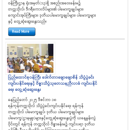
ဝန်ကြီးဌာန ရုံးအမှတ်(၁၃)ရှိ အစည်းအဝေးခန်းမ၌
တက္ကသိုလ်၊ ဒီဂရီကောလိပ်များ၏ ပါမောက္ခချုပ်များ၊
ကျောင်းအုပ်ကြီးများ၊ ဒုတိယပါမောက္ခချုပ်များ၊ ပါမောက္ခများ
နှင့် တွေ့ဆုံဆွေးနွေးသည်။
Read More
ပြည်ထောင်စု၀န်ကြီး ဒေါက်တာချောချောစိန် သိပ္ပံပွဲခင်း
ကျင်းပနိုင်ရေးနှင့် ဝိဇ္ဇာသိပ္ပံသုတေသနညီလာခံ ကျင်းပနိုင်
ရေး တွေ့ဆုံဆွေးနွေး
နေပြည်တော် ၂၀၂၅ ဒီဇင်ဘာ ၁၈
ရန်ကုန်တက္ကသိုလ် သိပ္ပံပွဲခင်းကျင်းပနိုင်ရေး ရန်ကုန်
တက္ကသိုလ် ပါမောက္ခချုပ်၊ ဒုတိယ ပါမောက္ခချုပ်များ၊
ပါမောက္ခ(ဌာနမှူး)များနှင့်တွေ့ဆုံဆွေးနွေးပွဲကို ယနေ့မွန်းလွဲ
ပိုင်းတွင် ရန်ကုန် တက္ကသိုလ် ဝိဇ္ဇာခန်းမ၌ ကျင်းပရာ ဒုတိယ