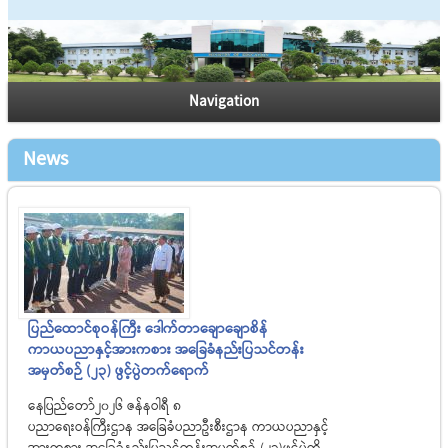
Navigation
News
ပြည်ထောင်စုဝန်ကြီး ဒေါက်တာချောချောစိန်
ကာယပညာနှင့်အားကစား အခြေခံနည်းပြသင်တန်း
အမှတ်စဉ် (၂၃) ဖွင့်ပွဲတက်ရောက်
နေပြည်တော်၂၀၂၆ ဇန်နဝါရီ ၈
ပညာရေးဝန်ကြီးဌာန အခြေခံပညာဦးစီးဌာန ကာယပညာနှင့်