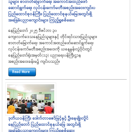
သူများ စာတတ်မြောက်ရေး အကောင်အထည်ဖော်
ဆောင်ရွက်ရေး လုပ်ငန်းကော်မတီအစည်းအဝေးကျင်းပ
ပြည်ထောင်စုဝန်ကြီး၊ ပြည်ထောင်စုနယ်မြေအတွင်းရှိ
အခြေခံပညာကျောင်းများ ကြည့်ရှုစစ်ဆေး
နေပြည်တော် ၂၀၂၅ ဒီဇင်ဘာ ၃၀
ကျေးလက်ဒေသနေပြည်သူများနှင့် တိုင်းရင်းသားပြည်သူများ
စာတတ်မြောက်ရေး အကောင်အထည်ဖော်ဆောင်ရွက်ရေး
လုပ်ငန်းကော်မတီအစည်းအဝေးကို ယနေ့မွန်းလွဲပိုင်းတွင်
နေပြည်တော်ရုံးအမှတ်(၁၃) ပညာရေး၀န်ကြီးဌာန
အစည်းအဝေးခန်းမ၌ ကျင်းပသည်။
Read More
ဒုတိယ၀န်ကြီး ဒေါက်တာဇော်မြင့်နှင့် ဦးနေမျိုးလှိုင်
နေပြည်တော် ပြည်ထောင်စုနယ်မြေ အတွင်းရှိ
အခြေခံပညာကျောင်းများ ကြည့်ရှုစစ်ဆေး