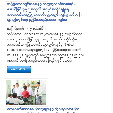
သိပ္ပံပွဲတော်ကျင်းပရေးနှင့် တက္ကသိုလ်ဝင်စာမေးပွဲ မ
အောင်မြင်သူများအတွက် အလုပ်အကိုင်ရရှိရေး
အထောက်အကူပြု အတတ်ပညာကျွမ်းကျင်မှု သင်တန်း
များဖွင့်လှစ်ရေး ညှိနှိုင်းအစည်းအဝေး ကျင်းပ
နေပြည်တော် ၂၀၂၅ ဇန်နဝါရီ ၁
သိပ္ပံပွဲတော်(Science Festival)ကျင်းပရေးနှင့် တက္ကသိုလ်ဝင်
စာမေးပွဲ မအောင်မြင်သူများအတွက် အလုပ်အကိုင်ရရှိရေး
အထောက်အကူပြုအတတ်ပညာကျွမ်းကျင်မှု (Skilled
Labour) သင်တန်းများဖွင့်လှစ်ရေး ညှိနှိုင်းအစည်းအဝေးကို
ယမန်နေ့ မွန်းလွဲပိုင်းတွင် နေပြည်တော် ပညာရေးဝန်ကြီးဌာန
ရုံးအမှတ်(၁၃)ရှိ အစည်းအဝေးခန်းမ၌ ကျင်းပသည်။
Read More
ကျေးလက်ဒေသနေပြည်သူများနှင့် တိုင်းရင်းသားပြည်