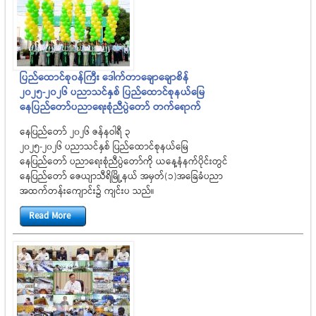
ပြည်ထောင်စု၀န်ကြီး ဒေါက်တာချောချောစိန်
၂၀၂၅-၂၀၂၆ ပညာသင်နှစ် ပြည်ထောင်စုနယ်မြေ
နေပြည်တော်ပညာရေးစုံညီပွဲတော် တက်ရောက်
နေပြည်တော် ၂၀၂၆ ဇန်နဝါရီ ၃
၂၀၂၅-၂၀၂၆ ပညာသင်နှစ် ပြည်ထောင်စုနယ်မြေ
နေပြည်တော် ပညာရေးစုံညီပွဲတော်ကို ယနေ့နံနက်ပိုင်းတွင်
နေပြည်တော် ဇေယျာသီရိမြို့နယ် အမှတ်(၁)အခြေခံပညာ
အထက်တန်းကျောင်း၌ ကျင်းပ သည်။
Read More