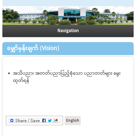
Navigation
မျှော်မှန်းချက် (Vision)
အသိပညာ၊ အတတ်ပညာပြည့်စုံသော ပညာတတ်များ မွေး
ထုတ်ရန်
English