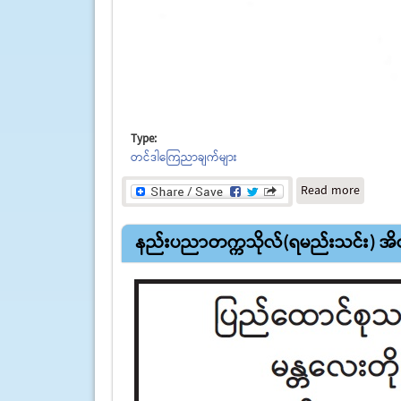
Type:
တင်ဒါကြေညာချက်များ
about အိ
Read more
နည်းပညာတက္ကသိုလ်(ရမည်းသင်း) အိတ်ဖ