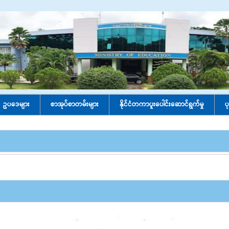
ဥပဒေများ
စာအုပ်စာတမ်းများ
နိုင်ငံတကာပူးပေါင်း‌ဆောင်ရွက်မှု
ပ