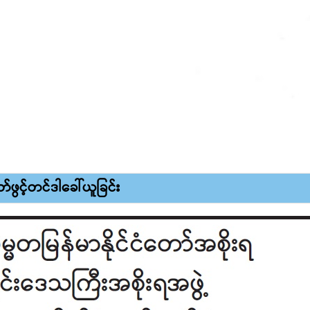
တ်ဖွင့်တင်ဒါခေါ်ယူခြင်း
ွင့်တင်ဒါခေါ်ယူခြင်း