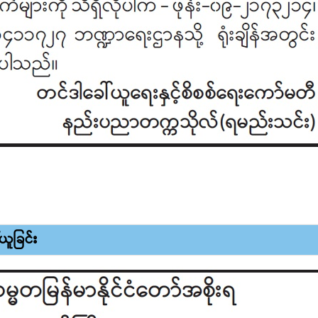
ည်းပညာတက္ကသိုလ်(ရမည်းသင်း) အိတ်ဖွင့်တင်ဒါခေါ်ယူခြင်း
ယူခြင်း