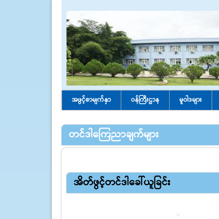
အဖွင့်စာမျက်နှာ
ဝန်ကြီးဌာန
မူဝါဒများ
တင်ဒါကြေညာချက်များ
အိတ်ဖွင့်တင်ဒါခေါ်ယူခြင်း