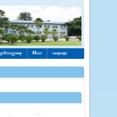
ုဂ္ဂလိကပညာရေး
မီဒီယာ
Language