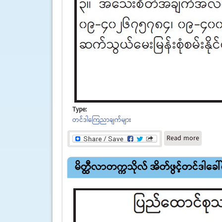
Type:
တင်ဒါကြေညာချက်များ
about န
Read more
မိတ္ထီလာတက္ကသိုလ် အိတ်ဖွင့်တင်ဒါခေါ်