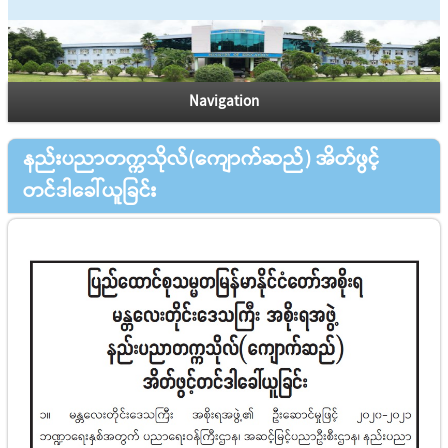
Navigation
နည်းပညာတက္ကသိုလ်(ကျောက်ဆည်) အိတ်ဖွင့်
တင်ဒါခေါ်ယူခြင်း