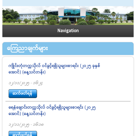
Navigation
ကြေညာချက်များ
ကျိုင်းတုံတက္ကသိုလ် ဝင်ခွင့်ရရှိသူများစာရင်း (၂၀၂၅ ခုနှစ်
အောင်) (နေ့သင်တန်း)
12/11/2025 - 16:24
ဆက်ဖတ်ရန်
ရေနံချောင်းတက္ကသိုလ် ဝင်ခွင့်ရရှိသူများစာရင်း (၂၀၂၅
အောင်) (နေ့သင်တန်း)
12/11/2025 - 16:18
ဆက်ဖတ်ရန်