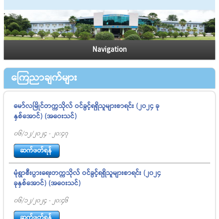
Navigation
ကြေညာချက်များ
မော်လမြိုင်တက္ကသိုလ် ဝင်ခွင့်ရရှိသူများစာရင်း (၂၀၂၄ ခု
နှစ်အောင်) (အဝေးသင်)
06/12/2024 - 20:47
ဆက်ဖတ်ရန်
မုံရွာစီးပွားရေးတက္ကသိုလ် ဝင်ခွင့်ရရှိသူများစာရင်း (၂၀၂၄
ခုနှစ်အောင်) (အဝေးသင်)
06/12/2024 - 20:46
ဆက်ဖတ်ရန်