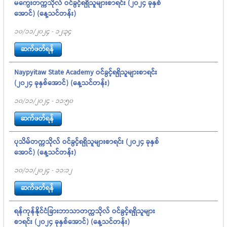
မကွေးတက္ကသိုလ် ဝင်ခွင့်ရရှိသူများစာရင်း (၂၀၂၄ ခုနှစ်
အောင်) (နေ့သင်တန်း)
10/11/2024 - 12:34
ဆက်ဖတ်ရန်
Naypyitaw State Academy ဝင်ခွင့်ရရှိသူများစာရင်း
(၂၀၂၄ ခုနှစ်အောင်) (နေ့သင်တန်း)
10/11/2024 - 11:50
ဆက်ဖတ်ရန်
ပုသိမ်တက္ကသိုလ် ဝင်ခွင့်ရရှိသူများစာရင်း (၂၀၂၄ ခုနှစ်
အောင်) (နေ့သင်တန်း)
10/11/2024 - 11:12
ဆက်ဖတ်ရန်
ရန်ကုန်နိုင်ငံခြားဘာသာတက္ကသိုလ် ဝင်ခွင့်ရရှိသူများ
စာရင်း (၂၀၂၄ ခုနှစ်အောင်) (နေ့သင်တန်း)