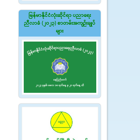
မြန်မာနိုင်ငံလုံးဆိုင်ရာ ပညာရေး
ညီလာခံ (၂၀၂၃) စာတမ်းအကျဉ်းချုပ်
များ