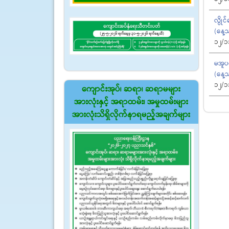
လွိုင
(နေ့
12/1
မအူပင
(နေ့
12/1
ကျောင်းအုပ်၊ ဆရာ၊ ဆရာမများ
အားလုံးနှင့် အရာထမ်း၊ အမှုထမ်းများ
အားလုံးသိရှိလိုက်နာရမည့်အချက်များ