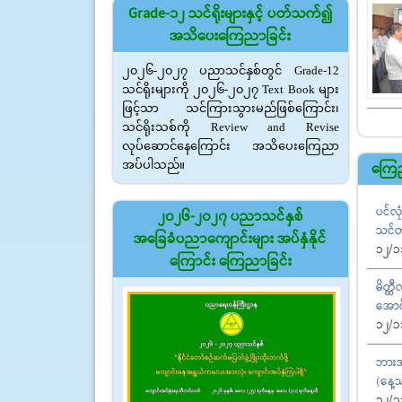
Grade-12 သင်ရိုးများနှင့် ပတ်သက်၍
အသိပေးကြေညာခြင်း
၂၀၂၆-၂၀၂၇ ပညာသင်နှစ်တွင် Grade-12
သင်ရိုးများကို ၂၀၂၆-၂၀၂၇ Text Book များ
ဖြင့်သာ သင်ကြားသွားမည်ဖြစ်ကြောင်း၊
သင်ရိုးသစ်ကို Review and Revise
လုပ်ဆောင်နေကြောင်း အသိပေးကြေညာ
အပ်ပါသည်။
ကြေည
ပင်လု
၂၀၂၆-၂၀၂၇ ပညာသင်နှစ်
သင်တ
အခြေခံပညာကျောင်းများ အပ်နှံနိုင်
12/1
ကြောင်း ကြေညာခြင်း
မိတ္ထ
အောင
12/1
ဘားအံ
(နေ့
12/1