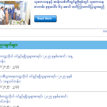
သုတေသနနှင့် ဆန်းသစ်တီထွင်မှုဖိုရမ်တွင် သုတေသန
စာတမ်း စုစုပေါင်း ၆၃ စောင် ဖတ်ကြားတင်ပြသွားမည်
Read More
Vi
ာချက်များ
ံတက္ကသိုလ် ဝင်ခွင့်ရရှိသူများစာရင်း (၂၀၂၅ ခုနှစ်အောင်) (နေ့
န်း)
1/2025 - 22:43
ီလာစီးပွားရေးတက္ကသိုလ် ဝင်ခွင့်ရရှိသူများစာရင်း (၂၀၂၅ ခုနှစ်
်) (နေ့သင်တန်း)
1/2025 - 22:33
တက္ကသိုလ် ဝင်ခွင့်ရရှိသူများစာရင်း (၂၀၂၅ ခုနှစ်အောင်)
သင်တန်း)
1/2025 - 22:28