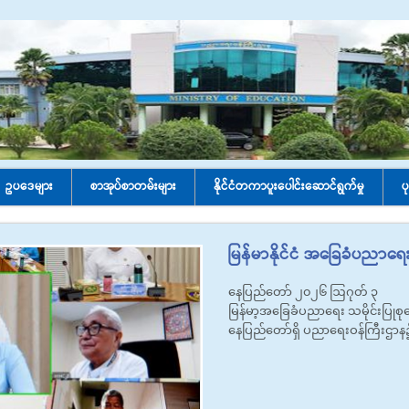
ဥပဒေများ
စာအုပ်စာတမ်းများ
နိုင်ငံတကာပူးပေါင်း‌ဆောင်ရွက်မှု
ပ
မြန်မာနိုင်ငံ အခြေခံပညာရေး
နေပြည်တော် ၂၀၂၆ ဩဂုတ် ၃
မြန်မာ့အခြေခံပညာရေး သမိုင်းပြုစုရေ
နေပြည်တော်ရှိ ပညာရေးဝန်ကြီးဌာ