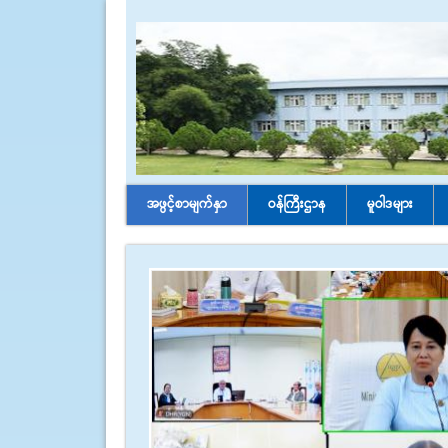
အဖွင့်စာမျက်နှာ
ဝန်ကြီးဌာန
မူဝါဒများ