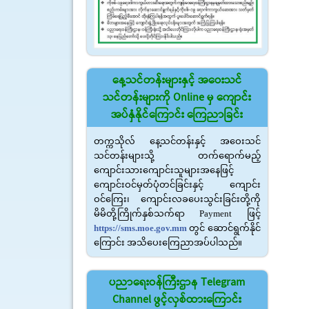
နေ့သင်တန်းများနှင့် အဝေးသင်
သင်တန်းများကို Online မှ ကျောင်း
အပ်နှံနိုင်ကြောင်း ကြေညာခြင်း
တက္ကသိုလ် နေ့သင်တန်းနှင့် အဝေးသင်
သင်တန်းများသို့ တက်ရောက်မည့်
ကျောင်းသားကျောင်းသူများအနေဖြင့်
ကျောင်းဝင်မှတ်ပုံတင်ခြင်းနှင့် ကျောင်း
ဝင်ကြေး၊ ကျောင်းလခပေးသွင်းခြင်းတို့ကို
မိမိတို့ကြိုက်နှစ်သက်ရာ Payment ဖြင့်
https://sms.moe.gov.mm
တွင် ဆောင်ရွက်နိုင်
ကြောင်း အသိပေးကြေညာအပ်ပါသည်။
ပညာရေးဝန်ကြီးဌာန Telegram
Channel ဖွင့်လှစ်ထားကြောင်း