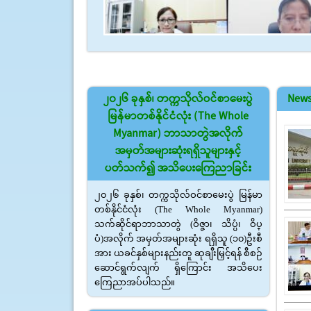
2
၂၀၂၆ ခုနှစ်၊ တက္ကသိုလ်ဝင်စာမေးပွဲ
New
မြန်မာတစ်နိုင်ငံလုံး (The Whole
Myanmar) ဘာသာတွဲအလိုက်
အမှတ်အများဆုံးရရှိသူများနှင့်
ပတ်သက်၍ အသိပေးကြေညာခြင်း
၂၀၂၆ ခုနှစ်၊ တက္ကသိုလ်ဝင်စာမေးပွဲ မြန်မာ
တစ်နိုင်ငံလုံး (The Whole Myanmar)
သက်ဆိုင်ရာဘာသာတွဲ (ဝိဇ္ဇာ၊ သိပ္ပံ၊ ဝိပ္
ပံ)အလိုက် အမှတ်အများဆုံး ရရှိသူ (၁၀)ဦးစီ
အား ယခင်နှစ်များနည်းတူ ဆုချီးမြှင့်ရန် စီစဉ်
ဆောင်ရွက်လျက် ရှိကြောင်း အသိပေး
ကြေညာအပ်ပါသည်။