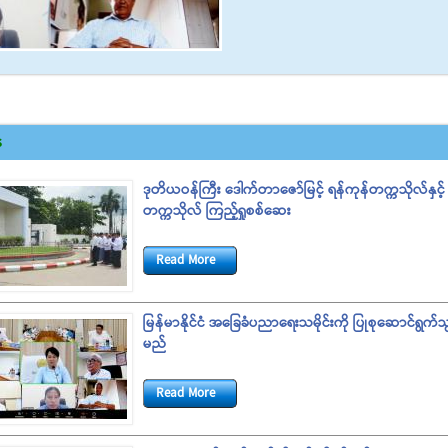
s
ဒုတိယဝန်ကြီး ဒေါက်တာဇော်မြင့် ရန်ကုန်တက္ကသိုလ်နှင့် 
တက္ကသိုလ် ကြည့်ရှုစစ်ဆေး
Read More
မြန်မာနိုင်ငံ အခြေခံပညာရေးသမိုင်းကို ပြုစုဆောင်ရွက်သ
မည်
Read More