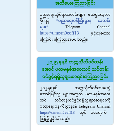
အသိပေးကြေညာခြင်း
ပညာရေးဆိုင်ရာသတင်းများ ဖတ်ရှုလေ့လာ
နိုင်ရန်
“ပညာရေးဝန်ကြီးဌာန သတင်း
များ”
Telegram Channel
https://t.me/m0eoff13
ဖွင့်လှစ်ထား
ကြောင်း ကြေညာအပ်ပါသည်။
၂၀၂၅ ခုနှစ် တက္ကသိုလ်ဝင်တန်း
အောင် ပထမနှစ်အဝေးသင် သင်တန်း
ဝင်ခွင့်ရရှိသူများစာရင်းကြေညာခြင်း
၂၀၂၅ခုနှစ် တက္ကသိုလ်ဝင်စာမေးပွဲ
အောင်မြင်သူ များအတွက် ပထမနှစ်အဝေး
သင် သင်တန်းဝင်ခွင့်ရရှိသူများစာရင်းကို
ပညာရေးဝန်ကြီးဌာန၏
Telegram Channel
https://t.me/m0eoff
13
တွင် ဝင်ရောက်
ကြည့်ရှုနိုင်ပါသည်။