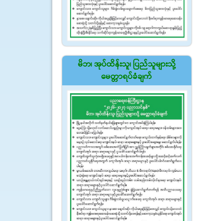
မိဘ၊ အုပ်ထိန်းသူ၊ ပြည်သူများသို့
မေတ္တာရပ်ခံချက်