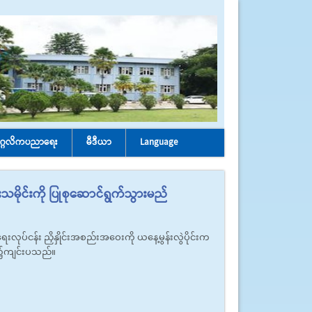
ုဂ္ဂလိကပညာရေး
မီဒီယာ
Language
သမိုင်းကို ပြုစုဆောင်ရွက်သွားမည်
းလုပ်ငန်း ညှိနှိုင်းအစည်းအဝေးကို ယနေ့မွန်းလွဲပိုင်းက
န၌ကျင်းပသည်။