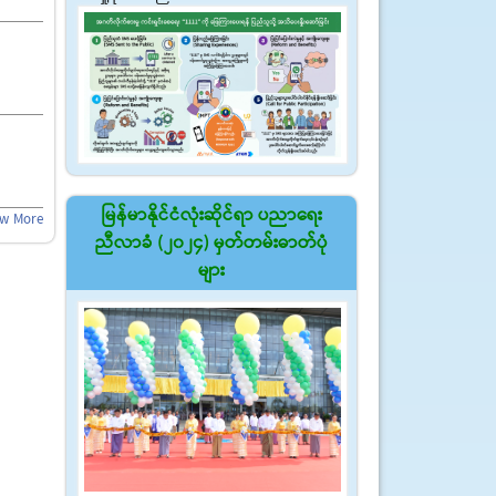
မြန်မာနိုင်ငံလုံးဆိုင်ရာ ပညာရေး
ew More
ညီလာခံ (၂၀၂၄) မှတ်တမ်းဓာတ်ပုံ
များ