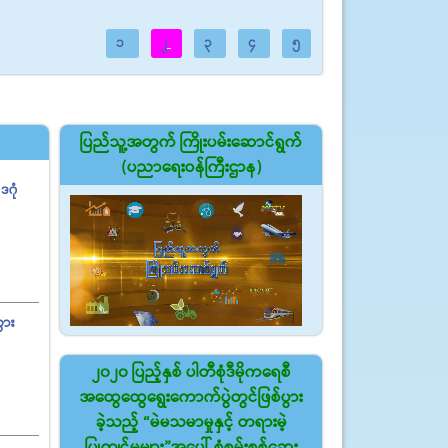
1
2
3
4
5
ပြည်သူ့အတွက် ကြိုးပမ်းဆောင်ရွက်
(ပညာရေးဝန်ကြီးဌာန)
ဒဂုံ
ွား
၂၀၂၀ ပြည့်နှစ် ပါတီစုံဒီမိုကရေစီ
အထွေထွေ‌ရွေးကောက်ပွဲတွင်ဖြစ်ပွား
ခဲ့သည့် “မဲမသမာမှုနှင့် တရားမဲ့
ပြုကျင့်မှုများ”အပေါ် စုံစမ်းစစ်ဆေး