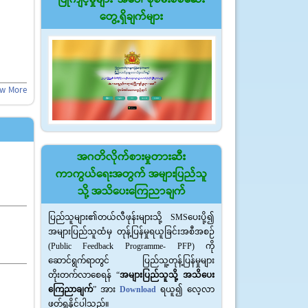
တွေ့ရှိချက်များ
ew More
အဂတိလိုက်စားမှုတားဆီး
ကာကွယ်ရေးအတွက် အများပြည်သူ
သို့ အသိပေးကြေညာချက်
ပြည်သူများ၏တယ်လီဖုန်းများသို့ SMSပေးပို့၍
အများပြည်သူထံမှ တုန့်ပြန်မှုရယူခြင်းအစီအစဉ်
(Public Feedback Programme- PFP) ကို
ဆောင်ရွက်ရာတွင် ပြည်သူ့တုန့်ပြန်မှုများ
တိုးတက်လာစေရန် “
အများပြည်သူသို့ အသိပေး
ကြေညာချက်
” အား
Download
ရယူ၍ လေ့လာ
ဖတ်ရှုနိုင်ပါသည်။