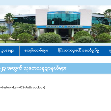
ဥပဒေများ
စာအုပ်စာတမ်းများ
နိုင်ငံတကာပူးပေါင်း‌ဆောင်ရွက်မှု
ပ
၀၂၃ အတွက် သုတေသနဂျာနယ်များ
y+History+Law+OS+Anthropology)