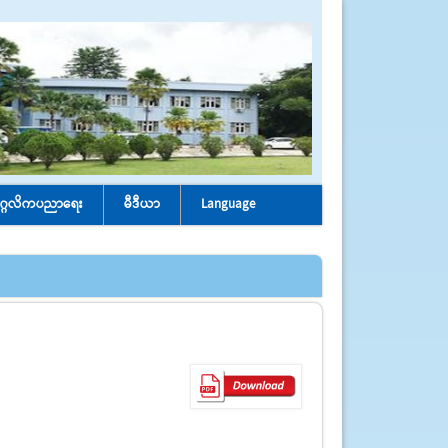
ုဂ္ဂလိကပညာရေး
မီဒီယာ
Language