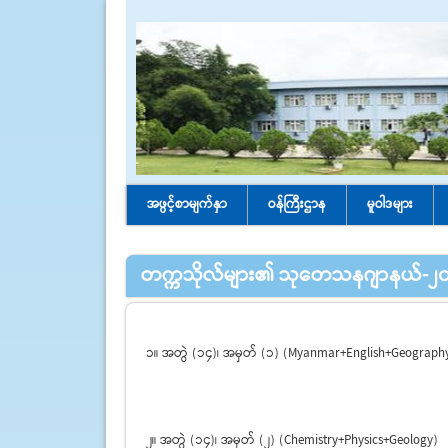
အဖွင့်စာမျက်နှာ
ဝန်ကြီးဌာန
မူဝါဒများ
တက္ကသိုလ်များ၏ သုတေသနဂျာနယ်-၂
၁။ အတွဲ (၁၄)၊ အမှတ် (၁) (Myanmar+English+Geograph
၂။ အတွဲ (၁၄)၊ အမှတ် (၂) (Chemistry+Physics+Geology)