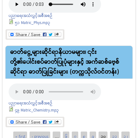
ပညာရေးအသံလွှင့်အစီအစဉ်
51 Matric_Phys.mp3
ဓာတ်ငွေ့များဆိုင်ရာနိယာမများ၊ ၎င်း
တို့၏ပေါင်းစပ်ဓာတ်ပြုပုံများနှင့် အက်ဆစ်ဗေ့စ်
ဆိုင်ရာ ဓာတ်ပြုခြင်းများ (တက္ကသိုလ်ဝင်တန်း)
ပညာရေးအသံလွှင့်အစီအစဉ်
49 Matric_Chemistry.mp3
Pages
« first
‹ previous
…
6
7
8
9
10
11
12