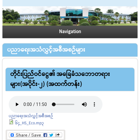
Navigation
ပညာရေးအသံလွှင့်အစီအစဉ်များ
တိုင်းပြည်ဝင်ငွေ၏ အခြေခံသဘောတရား
များ(အပိုင်း-၂) (အထက်တန်း)
ပညာရေးအသံလွှင့်အစီအစဉ်
64_HS_Eco.mp3