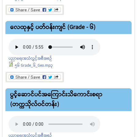
လေထုနှင့် ပတ်ဝန်းကျင် (Grade - 6)
ပညာရေးအသံလွှင့်အစီအစဉ်
56 Grade_6_Geo.mp3
ပွင့်ဆောင်ပင်အကြောင်းသိကောင်းစရာ
(တက္ကသိုလ်ဝင်တန်း)
ပညာရေးအသံလွှင့်အစီအစဉ်