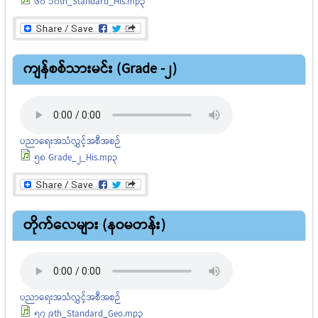
60 10th_Standard_His.mp3
ကျန်စစ်သားမင်း (Grade -2)
ပညာရေးအသံလွှင့်အစီအစဉ်
58 Grade_2_His.mp3
တိုက်လေများ (နဝမတန်း)
ပညာရေးအသံလွှင့်အစီအစဉ်
57 9th_Standard_Geo.mp3