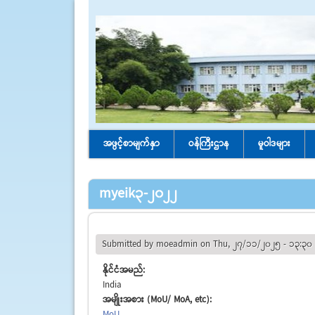
အဖွင့်စာမျက်နှာ
ဝန်ကြီးဌာန
မူဝါဒများ
myeik3-2022
Submitted by
moeadmin
on Thu, 27/11/2025 - 13:30
နိုင်ငံအမည်:
India
အမျိုးအစား (MoU/ MoA, etc):
MoU