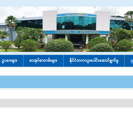
ဥပဒေများ
စာအုပ်စာတမ်းများ
နိုင်ငံတကာပူးပေါင်း‌ဆောင်ရွက်မှု
ပ