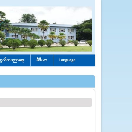
ုဂ္ဂလိကပညာရေး
မီဒီယာ
Language