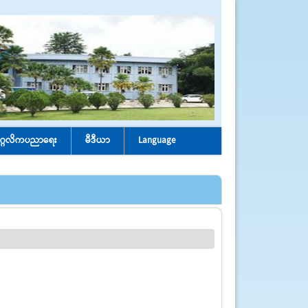
ုဂ္ဂလိကပညာရေး
မီဒီယာ
Language