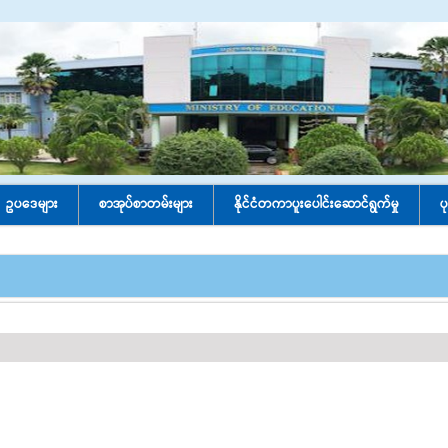
ဥပဒေများ
စာအုပ်စာတမ်းများ
နိုင်ငံတကာပူးပေါင်း‌ဆောင်ရွက်မှု
ပ