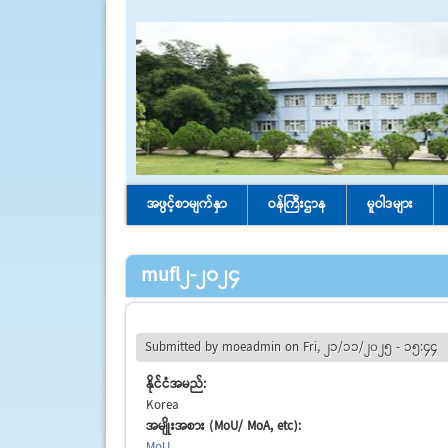
အဖွင့်စာမျက်နှာ
ဝန်ကြီးဌာန
မူဝါဒများ
mufl2-2024
Submitted by
moeadmin
on Fri, 21/11/2025 - 15:44
နိုင်ငံအမည်:
Korea
အမျိုးအစား (MoU/ MoA, etc):
MoU