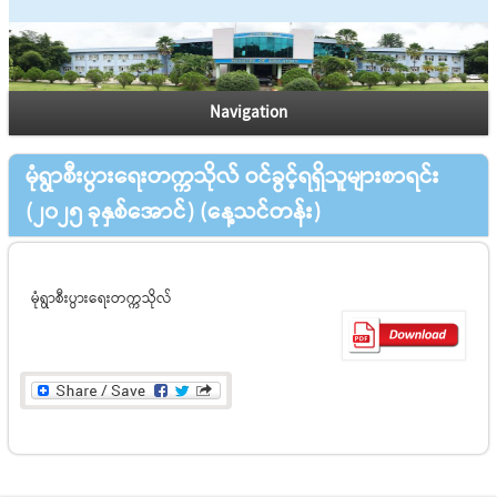
Navigation
မုံရွာစီးပွားရေးတက္ကသိုလ် ဝင်ခွင့်ရရှိသူများစာရင်း
(၂၀၂၅ ခုနှစ်အောင်) (နေ့သင်တန်း)
မုံရွာစီးပွားရေးတက္ကသိုလ်