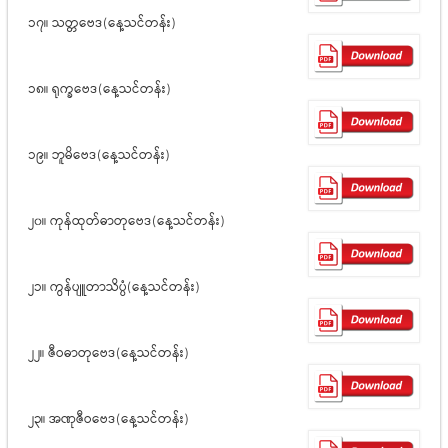
၁၇။ သတ္တဗေဒ(နေ့သင်တန်း)
၁၈။ ရုက္ခဗေဒ(နေ့သင်တန်း)
၁၉။ ဘူမိဗေဒ(နေ့သင်တန်း)
၂၀။ ကုန်ထုတ်ဓာတုဗေဒ(နေ့သင်တန်း)
၂၁။ ကွန်ပျူတာသိပ္ပံ(နေ့သင်တန်း)
၂၂။ ဇီဝဓာတုဗေဒ(နေ့သင်တန်း)
၂၃။ အဏုဇီဝဗေဒ(နေ့သင်တန်း)