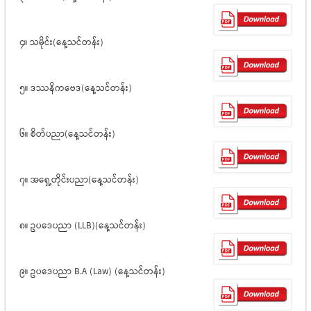
၄။ သမိုင်း(နေ့သင်တန်း)
၅။ ဒဿနိကဗေဒ(နေ့သင်တန်း)
၆။ စိတ်ပညာ(နေ့သင်တန်း)
၇။ အရှေ့တိုင်းပညာ(နေ့သင်တန်း)
၈။ ဥပဒေပညာ (LLB)(နေ့သင်တန်း)
၉။ ဥပဒေပညာ B.A (Law) (နေ့သင်တန်း)