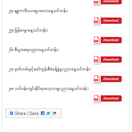
၂၄။ နျူကလီးယားရူပဗေဒ(နေ့သင်တန်း)
၂၅။ မြန်မာမှု(နေ့သင်တန်း)
၂၆။ စီးပွားရေးပညာ(နေ့သင်တန်း)
၂၇။ မှတ်တမ်းနှင့်မော်ကွန်းစီမံခန့်ခွဲမှုပညာ(နေ့သင်တန်း)
၂၈။ ပတ်ဝန်းကျင်ဆိုင်ရာလေ့လာမှုပညာ(နေ့သင်တန်း)