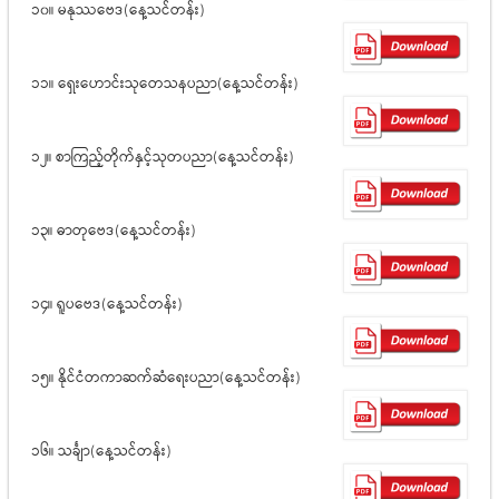
၁၀။ မနုဿဗေဒ(နေ့သင်တန်း)
၁၁။ ရှေးဟောင်းသုတေသနပညာ(နေ့သင်တန်း)
၁၂။ စာကြည့်တိုက်နှင့်သုတပညာ(နေ့သင်တန်း)
၁၃။ ဓာတုဗေဒ(နေ့သင်တန်း)
၁၄။ ရူပဗေဒ(နေ့သင်တန်း)
၁၅။ နိုင်ငံတကာဆက်ဆံရေးပညာ(နေ့သင်တန်း)
၁၆။ သင်္ချာ(နေ့သင်တန်း)