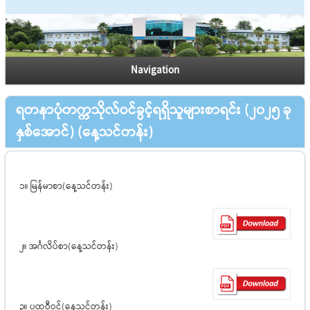
Navigation
ရတနာပုံတက္ကသိုလ်ဝင်ခွင့်ရရှိသူများစာရင်း (၂၀၂၅ ခု
နှစ်အောင်) (နေ့သင်တန်း)
၁။ မြန်မာစာ(နေ့သင်တန်း)
၂။ အင်္ဂလိပ်စာ(နေ့သင်တန်း)
၃။ ပထဝီဝင်(နေ့သင်တန်း)