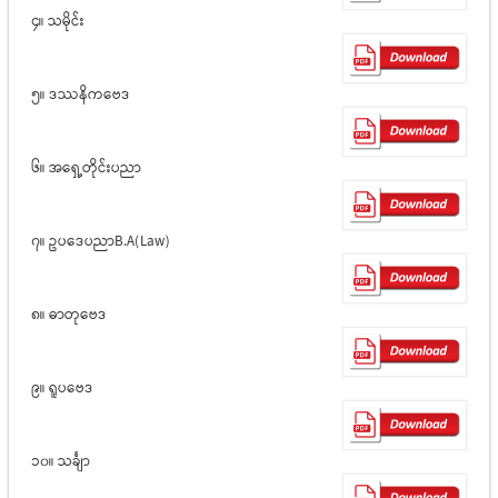
၄။ သမိုင်း
၅။ ဒဿနိကဗေဒ
၆။ အရှေ့တိုင်းပညာ
၇။ ဥပဒေပညာB.A(Law)
၈။ ဓာတုဗေဒ
၉။ ရူပဗေဒ
၁၀။ သင်္ချာ