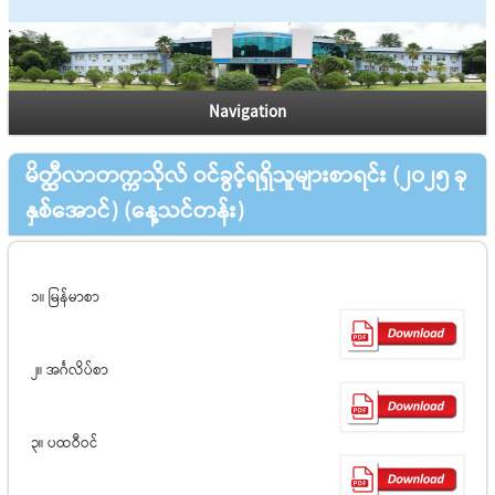
Navigation
မိတ္ထီလာတက္ကသိုလ် ဝင်ခွင့်ရရှိသူများစာရင်း (၂၀၂၅ ခု
နှစ်အောင်) (နေ့သင်တန်း)
၁။ မြန်မာစာ
၂။ အင်္ဂလိပ်စာ
၃။ ပထဝီဝင်