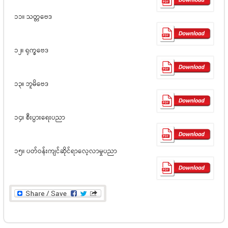
၁၁။ သတ္တဗေဒ
၁၂။ ရုက္ခဗေဒ
၁၃။ ဘူမိဗေဒ
၁၄။ စီးပွားရေးပညာ
၁၅။ ပတ်ဝန်းကျင်ဆိုင်ရာလေ့လာမှုပညာ