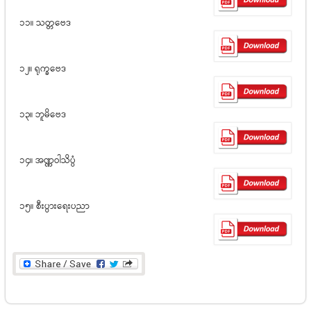
၁၁။ သတ္တဗေဒ
၁၂။ ရုက္ခဗေဒ
၁၃။ ဘူမိဗေဒ
၁၄။ အဏ္ဏဝါသိပ္ပံ
၁၅။ စီးပွားရေးပညာ