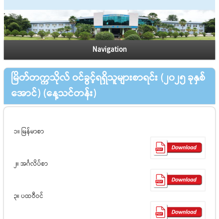
Navigation
မြိတ်တက္ကသိုလ် ဝင်ခွင့်ရရှိသူများစာရင်း (၂၀၂၅ ခုနှစ်
အောင်) (နေ့သင်တန်း)
၁။ မြန်မာစာ
၂။ အင်္ဂလိပ်စာ
၃။ ပထဝီဝင်