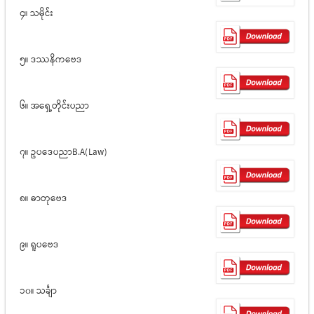
၄။ သမိုင်း
၅။ ဒဿနိကဗေဒ
၆။ အရှေ့တိုင်းပညာ
၇။ ဥပဒေပညာB.A(Law)
၈။ ဓာတုဗေဒ
၉။ ရူပဗေဒ
၁၀။ သင်္ချာ