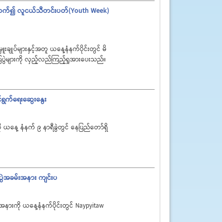
ားရောက်၍ လူငယ်သီတင်းပတ်(Youth Week)
ျုပ်များနှင့်အတူ ယနေ့နံနက်ပိုင်းတွင် မိ
ွဲများကို လှည့်လည်ကြည့်ရှုအားပေးသည်။
ာင်ရွက်ရေးဆွေးနွေး
ယနေ့ နံနက် ၉ နာရီခွဲတွင် နေပြည်တော်ရှိ
ပွဲအခမ်းအနား ကျင်းပ
အနားကို ယနေ့နံနက်ပိုင်းတွင် Naypyitaw