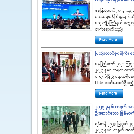
နေပြည်တော် ၂၀၂၃ ဩဂု
ပညာရေးဝန်ကြီးဌာန ပြည်ထ
ကွေ့ကျိုးပြည်နယ် ကွေ့ရ
တက်ရောက်သည်။
Read More
ပြည်ထောင်စုဝန်ကြီး ဒ
နေပြည်တော် ၂၀၂၃ ဩဂု
၂၀၂၃ ခုနှစ် တရုတ်-အာဆ
ကွေ့ရမ်မြို့၌ ရောက်ရှိ
Hotel တတိယထပ်ရှိ ဧည့်ခ
Read More
၂၀၂၃ ခုနှစ်၊ တရုတ်-
ဦးဆောင်သော မြန်မာကိုယ
ရန်ကုန် ၂၀၂၃ ဩဂုတ် ၂၇
၂၀၂၃ ခုနှစ်၊ တရုတ်-အ