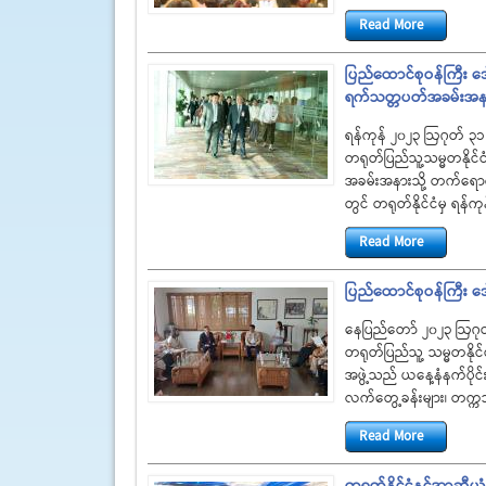
Read More
ပြည်ထောင်စုဝန်ကြီး 
ရက်သတ္တပတ်အခမ်းအနာ
ရန်ကုန် ၂၀၂၃ ဩဂုတ် ၃၁
တရုတ်ပြည်သူ့သမ္မတနိုင်
အခမ်းအနားသို့ တက်ရောက
တွင် တရုတ်နိုင်ငံမှ ရန်က
Read More
ပြည်ထောင်စုဝန်ကြီး ဒ
နေပြည်တော် ၂၀၂၃ ဩဂု
တရုတ်ပြည်သူ့ သမ္မတနိုင
အဖွဲ့သည် ယနေ့နံနက်ပိုင
လက်တွေ့ခန်းများ၊ တက္ကသ
Read More
တရုတ်နိုင်ငံနှင့်အာဆီယ