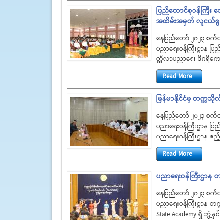
ပြည်ထောင်စုဝန်ကြီး ဒ
အထိမ်းအမှတ် လူငယ်စွမ်
နေပြည်တော် ၂၀၂၃ စက်
ပညာရေးဝန်ကြီးဌာန ပြည်ထေ
တ္ထီလာပညာရေး ဒီဂရီကော
Read More
မြန်မာနိုင်ငံမှ တက္ကသို
နေပြည်တော် ၂၀၂၃ စက်
ပညာရေးဝန်ကြီးဌာန ပြည်ထ
ပညာရေးဝန်ကြီးဌာန ဧည့
Read More
ပညာရေးဝန်ကြီးဌာန တက္
နေပြည်တော် ၂၀၂၃ စက်
ပညာရေးဝန်ကြီးဌာန တက္ကသ
State Academy ရှိ ဘွဲ့