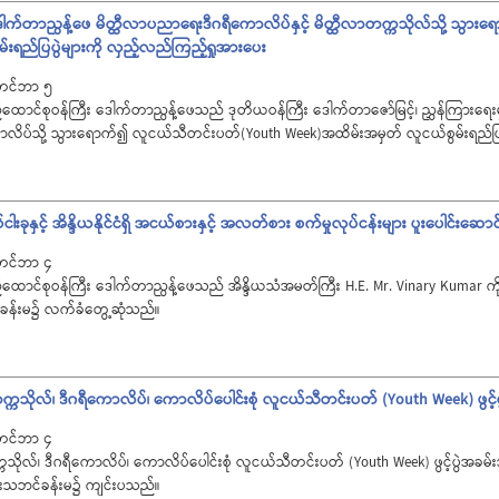
ေါက်တာညွန့်ဖေ မိတ္ထီလာပညာရေးဒီဂရီကောလိပ်နှင့် မိတ္ထီလာတက္ကသိုလ်သို့ သွ
းရည်ပြပွဲများကို လှည့်လည်ကြည့်ရှုအားပေး
တင်ဘာ ၅
ာင်စုဝန်ကြီး ဒေါက်တာညွန့်ဖေသည် ဒုတိယဝန်ကြီး ဒေါက်တာဇော်မြင့်၊ ညွှန်ကြားရေးမှူးခ
လိပ်သို့ သွားရောက်၍ လူငယ်သီတင်းပတ်(Youth Week)အထိမ်းအမှတ် လူငယ်စွမ်းရည်ပြပ
လ်ငါးခုနှင့် အိန္ဒိယနိုင်ငံရှိ အငယ်စားနှင့် အလတ်စား စက်မှုလုပ်ငန်းများ ပူးပေါင်းဆေ
တင်ဘာ ၄
ောင်စုဝန်ကြီး ဒေါက်တာညွန့်ဖေသည် အိန္ဒိယသံအမတ်ကြီး H.E. Mr. Vinary Kumar ကို 
်ခန်းမ၌ လက်ခံတွေ့ဆုံသည်။
ကသိုလ်၊ ဒီဂရီကောလိပ်၊ ကောလိပ်ပေါင်းစုံ လူငယ်သီတင်းပတ် (Youth Week) ဖွင့်
တင်ဘာ ၄
ိုလ်၊ ဒီဂရီကောလိပ်၊ ကောလိပ်ပေါင်းစုံ လူငယ်သီတင်းပတ် (Youth Week) ဖွင့်ပွဲအခမ်း
နှင်းသဘင်ခန်းမ၌ ကျင်းပသည်။