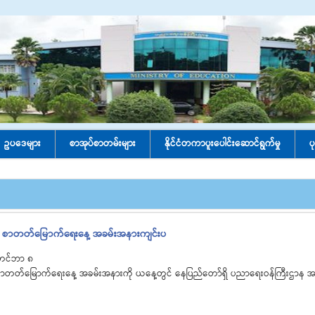
ဥပဒေများ
စာအုပ်စာတမ်းများ
နိုင်ငံတကာပူးပေါင်း‌ဆောင်ရွက်မှု
ပ
တကာ စာတတ်မြောက်ရေးနေ့ အခမ်းအနားကျင်းပ
တင်ဘာ ၈
ကာ စာတတ်မြောက်ရေးနေ့ အခမ်းအနားကို ယနေ့တွင် နေပြည်တော်ရှိ ပညာရေးဝန်ကြီးဌာန