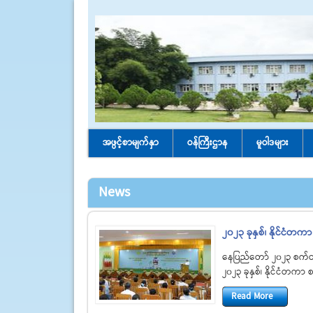
အဖွင့်စာမျက်နှာ
ဝန်ကြီးဌာန
မူဝါဒများ
News
၂၀၂၃ ခုနှစ်၊ နိုင်ငံ
နေပြည်တော် ၂၀၂၃ စက်
၂၀၂၃ ခုနှစ်၊ နိုင်ငံတ
Read More