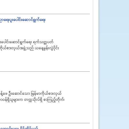
ာရေးပူးပေါင်းဆောင်ရွက်ရေး
းပူးပေါင်းဆောင်ရွက်ရေး ရက်သတ္တပတ်
်စားလှယ်အဖွဲ့သည် ယနေ့မွန်းလွဲပိုင်း
ာညွန့်ဖေ ဦးဆောင်သော မြန်မာကိုယ်စားလှယ်
ဝန်ရှိသူများက တက္ကသိုလ်ရှိ စာကြည့်တိုက်၊
ောင်းများ ပိုင်ဆိုင်မည်