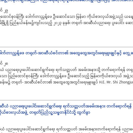
တ် ၂၉
ောင်စုဝန်ကြီး ဒေါက်တာညွန့်ဖေ ဦးဆောင်သော မြန်မာ ကိုယ်စားလှယ်အဖွဲ့သည် ယနေ့နံနက
မ်မြို့ရှိ ပြည်နယ်ခန်းမ၌ကျင်းပသည့် ၂၀၂၃ ခုနှစ်၊ တရုတ်-အာဆီယံပညာရေး ပူးပေါင်း ဆ
ေါက်တာညွန့်ဖေ တရုတ်-အာဆီယံစင်တာ၏ အထွေထွေအတွင်းရေးမှူးချုပ်နှင့် တွေ့ဆ
တ် ၂၈
ီယံ ပညာရေးပူးပေါင်းဆောင်ရွက်ရေး ရက်သတ္တပတ် အခမ်းအနားသို့ တက်ရောက်ရန် တရုတ်ပ
နေသော ပြည်ထောင်စုဝန်ကြီး ဒေါက်တာညွန့်ဖေ ဦးဆောင်သည့် မြန်မာကိုယ်စားလှယ် အဖွဲ့သည
န်းမ၌ တရုတ်- အာဆီယံစင်တာ၏ အထွေထွေအတွင်းရေးမှူးချုပ် H.E. Mr. Shi Zhongjun ပါ
အာဆီယံ ပညာရေးပူးပေါင်းဆောင်ရွက်ရေး ရက်သတ္တပတ်အခမ်းအနား တက်ရောက်ရန် ပ
်စားလှယ်အဖွဲ့ တရုတ်ပြည်သူ့သမ္မတနိုင်ငံသို့ ထွက်ခွာ
ာဆီယံ ပညာရေးပူးပေါင်းဆောင်ရွက်ရေး ရက်သတ္တပတ် အခမ်းအနားတက်ရောက်ရန် ပညာရေး