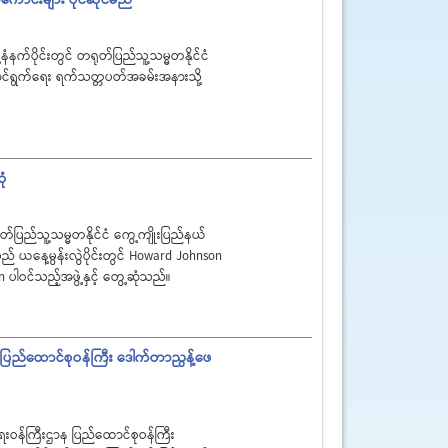
်ပိုင်းတွင် တရုတ်ပြည်သူ့သမ္မတနိုင်ငံ
ောင်ရွက်ရေး ရက်သတ္တပတ်အခမ်းအနားသို့
ုံ
ြည်သူ့သမ္မတနိုင်ငံ ကွေ့ကျိုးပြည်နယ်
် ယနေ့မွန်းလွဲပိုင်းတွင် Howard Johnson
ဝင်သည့်အဖွဲ့နှင့် တွေ့ဆုံသည်။
ြည်ထောင်စုဝန်ကြီး ဒေါက်တာညွန့်ဖေ
ဝန်ကြီးဌာန ပြည်ထောင်စုဝန်ကြီး