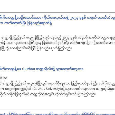
ဒေါက်တာညွန့်ဖေဦးဆောင်သော ကိုယ်စားလှယ်အဖွဲ့ ၂၀၂၃ ခုနှစ် တရုတ်-အာဆီယံပည
း တက်ရောက်ပြီး ပြန်လည်ရောက်ရှိ
ငံ ကွေ့ကျိုးပြည်နယ် ကွေ့ရန်မြို့၌ ကျင်းပခဲ့သည့် ၂၀၂၃ ခုနှစ်၊ တရုတ်-အာဆီယံ ပညာရေ
်ခဲ့ သော ပညာရေးဝန်ကြီးဌာန ပြည်ထောင်စုဝန်ကြီး ဒေါက်တာညွန့်ဖေ ဦးဆောင်သော ကိုယ
ုန်မြို့သို့ လေကြောင်းခရီးဖြင့် ပြန်လည်ရောက်ရှိကြသည်။
ေါက်တာညွန့်ဖေ Guizhou တက္ကသိုလ်သို့ သွားရောက်လေ့လာ
တ် ၃၀
်ငံ ကွေ့ကျိုးပြည်နယ် ကွေ့ရမ်မြို့တွင် ရောက်ရှိနေသော ပြည်ထောင်စုဝန်ကြီး ဒေါက်တ
်းက ကွေ့ကျိုးတက္ကသိုလ် (Guizhou University)သို့ သွားရောက်လေ့လာရာ တက္ကသိုလ်မှတာ
ိုလ် သမိုင်းပြတိုက်နှင့် တက္ကသိုလ်အတွင်း လိုက်လံရှင်းလင်းပြသကြသည်။
ံအဖွဲ့ဝင်နိုင်ငံများအကြား ပညာရေးဆိုင်ရာပူးပေါင်းဆောင်ရွက်ခြင်းဖြင့် အလားအလာက