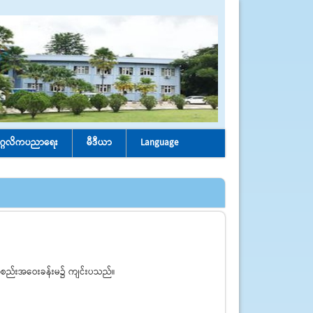
ုဂ္ဂလိကပညာရေး
မီဒီယာ
Language
 အစည်းအဝေးခန်းမ၌ ကျင်းပသည်။