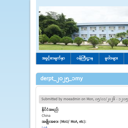
အဖွင့်စာမျက်နှာ
ဝန်ကြီးဌာန
မူဝါဒများ
derpt_2025_1my
Submitted by
moeadmin
on Mon, 05/01/2026 - 12:05
နိုင်ငံအမည်:
China
အမျိုးအစား (MoU/ MoA, etc):
LoA