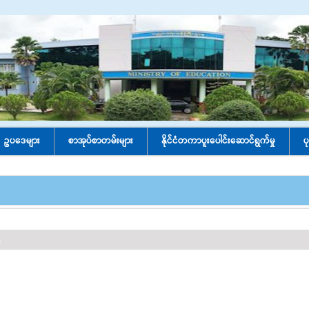
ဥပဒေများ
စာအုပ်စာတမ်းများ
နိုင်ငံတကာပူးပေါင်း‌ဆောင်ရွက်မှု
ပ