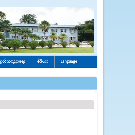
ုဂ္ဂလိကပညာရေး
မီဒီယာ
Language