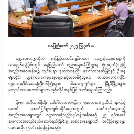
နေပြည်တော် ၂၀၂၅ ဩဂုတ် ၈
မန္တလေးတက္ကသိုလ် ရာပြည့်သဘင်ကျင်းပရေး တွေ့ဆုံဆွေးနွေးပွဲကို
ယနေ့မွန်းလွဲပိုင်းတွင် နေပြည်တော် ပညာရေးဝန်ကြီးဌာန ရုံးအမှတ်(၁၃)ရှိ
အစည်းအဝေးခန်းမ၌ ကျင်းပရာ ဒုတိယဝန်ကြီး ဒေါက်တာဇော်မြင့်နှင့် ဦးနေ
မျိုးလှိုင်၊ ညွှန်ကြားရေးမှူးချုပ်များနှင့်တာဝန်ရှိသူများ တက်ရောက်ကြပြီး
မန္တလေးတိုင်းဒေသကြီးဝန်ကြီးများ၊ ပါမောက္ခချုပ်များ၊ မြို့မိမြို့ဖများ၊
ကျောင်းသား‌ဟောင်းများက အွန်လိုင်းစနစ်ဖြင့် တက်ရောက်ကြသည်။
ဦးစွာ ဒုတိယ၀န်ကြီး ဒေါက်တာဇော်မြင့်က မန္တလေးတက္ကသိုလ် ရာပြည့်
သဘင် အောင်မြင်စွာကျင်းပနိုင်ရေးအတွက် ယခင်ကျင်းပခဲ့သည့်
အစည်းအဝေးများတွင် လျာထားခဲ့သည့်လုပ်ငန်းအစီအစဉ် ၂၅ ရပ်အပေါ်
အကောင်အထည်ဖော်ဆောင်ရွက်ပြီးစီးမှု အခြေအနေများကို တင်ပြဆွေးနွေး
ပေးစေလိုကြောင်း ပြောကြားသည်။