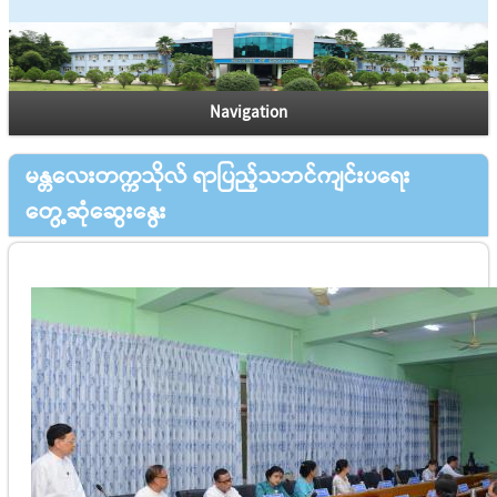
Navigation
မန္တလေးတက္ကသိုလ် ရာပြည့်သဘင်ကျင်းပရေး
တွေ့ဆုံဆွေးနွေး