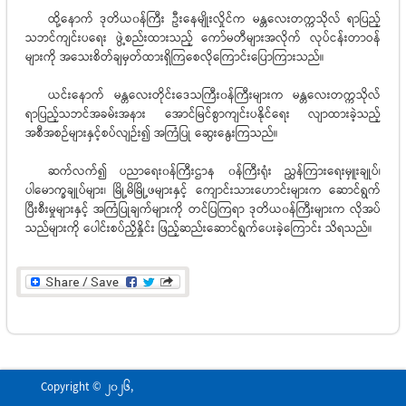
ထို့နောက် ဒုတိယ၀န်ကြီး ဦးနေမျိုးလှိုင်က မန္တလေးတက္ကသိုလ် ရာပြည့်
သဘင်ကျင်းပရေး ဖွဲ့စည်းထားသည့် ကော်မတီများအလိုက် လုပ်ငန်းတာဝန်
များကို အသေးစိတ်ချမှတ်ထားရှိကြစေလိုကြောင်းပြောကြားသည်။
ယင်းနောက် မန္တလေးတိုင်းဒေသကြီး၀န်ကြီးများက မန္တလေးတက္ကသိုလ်
ရာပြည့်သဘင်အခမ်းအနား အောင်မြင်စွာကျင်းပနိုင်ရေး လျာထားခဲ့သည့်
အစီအစဉ်များနှင့်စပ်လျဉ်း၍ အကြံပြု ဆွေး‌နွေးကြသည်။
ဆက်လက်၍ ပညာရေး၀န်ကြီးဌာန ၀န်ကြီးရုံး ညွှန်ကြားရေးမှူးချုပ်၊
ပါမောက္ခချုပ်များ၊ မြို့မိမြို့ဖများနှင့် ကျောင်းသားဟောင်းများက ဆောင်ရွက်
ပြီးစီးမှုများနှင့် အကြံပြုချက်များကို တင်ပြကြရာ ဒုတိယ၀န်ကြီးများက လိုအပ်
သည်များကို ပေါင်းစပ်ညှိနှိုင်း ဖြည့်ဆည်းဆောင်ရွက်ပေးခဲ့‌ကြောင်း သိရသည်။
Copyright © 2026,