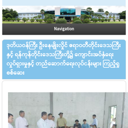
Navigation
ဒုတိယဝန်ကြီး ဦးနေမျိုးလှိုင် ဧရာဝတီတိုင်းဒေသကြီး
နှင့် ရန်ကုန်တိုင်း‌ဒေသကြီးတို့၌ ကျောင်းအပ်နှံရေး
လှုပ်ရှားမှုနှင့် တည်ဆောက်ရေးလုပ်ငန်းများ ကြည့်ရှု
စစ်ဆေး