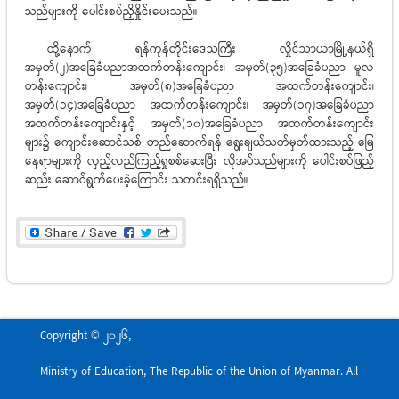
သည်များကို ပေါင်းစပ်ညှိနှိုင်းပေးသည်။
ထို့နောက် ရန်ကုန်တိုင်းဒေသကြီး လှိုင်သာယာမြို့နယ်ရှိ
အမှတ်(၂)အခြေခံပညာအထက်တန်းကျောင်း၊ အမှတ်(၃၅)အခြေခံပညာ မူလ
တန်းကျောင်း၊ အမှတ်(၈)အခြေခံပညာ အထက်တန်းကျောင်း၊
အမှတ်(၁၄)အခြေခံပညာ အထက်တန်းကျောင်း၊ အမှတ်(၁၇)အခြေခံပညာ
အထက်တန်းကျောင်းနှင့် အမှတ်(၁၀)အခြေခံပညာ အထက်တန်းကျောင်း
များ၌ ကျောင်းဆောင်သစ် တည်ဆောက်ရန် ရွေးချယ်သတ်မှတ်ထားသည့် မြေ
နေရာများကို လှည့်လည်ကြည့်ရှုစစ်ဆေးပြီး လိုအပ်သည်များကို ပေါင်းစပ်ဖြည့်
ဆည်း‌ ဆောင်ရွက်ပေးခဲ့‌ကြောင်း သတင်းရရှိသည်။
Copyright © 2026,
Ministry of Education, The Republic of the Union of Myanmar. All