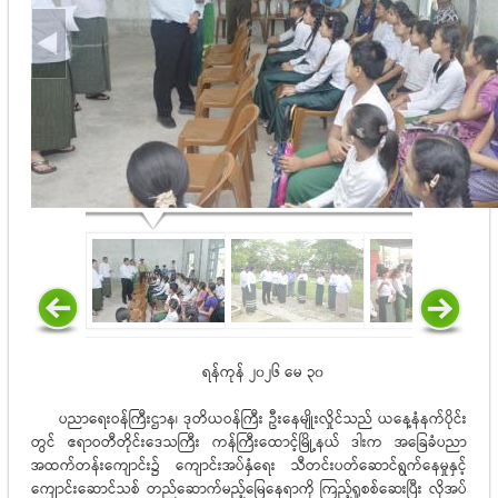
ရန်ကုန် ၂၀၂၆ မေ ၃၀
ပညာရေးဝန်ကြီးဌာန၊ ဒုတိယဝန်ကြီး ဦးနေမျိုးလှိုင်သည် ယနေ့နံနက်ပိုင်း
တွင် ဧရာဝတီတိုင်းဒေသကြီး ကန်ကြီးထောင့်မြို့နယ် ဒါးက အခြေခံပညာ
အထက်တန်းကျောင်း၌ ကျောင်းအပ်နှံရေး သီတင်းပတ်ဆောင်ရွက်နေမှုနှင့်
ကျောင်းဆောင်သစ် တည်ဆောက်မည့်မြေနေရာကို ကြည့်ရှုစစ်ဆေးပြီး လိုအပ်