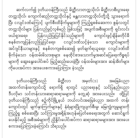
ဆက်လက်၍ ဒုတိယဝန်ကြီးသည် မိတ္ထီလာတက္ကသိုလ်၊ မိတ္ထီလာစီးပွားရေး
တက္ကသိုလ်၊ ကျောက်ဆည်တက္ကသိုလ်နှင့် မန္တလာတက္ကသိုလ်တို့သို့ သွားရောက်
ပြီး ငလျင်ဒဏ်ကြောင့် ပျက်စီးထိခိုက်မှုများကို ကြည့်ရှုစစ်ဆေးကာ ဇွန်လတွင်
တက္ကသိုလ်များ ပြန်လည်ဖွင့်လှစ်မည် ဖြစ်သဖြင့် အပျက်အစီးများကို ရှင်းလင်း
ဖယ်ရှားရေး၊ ပြန်လည်ပြုပြင်နိုင်သည်များကို ကျောင်းဖွင့်ချိန်မတိုင်မီ
စနစ်တကျပြန်လည်ပြုပြင်ရေး၊ ငလျင်ဒဏ်သင့်ခဲ့သော ကျောင်းများကို
အင်ဂျင်နီယာများနှင့် စနစ်တကျစစ်ဆေး၍ မှတ်ချက်ရယူရေး၊ ငလျင်ဒဏ်ထိ
ခိုက်ခဲ့သော ဝန်ထမ်းမိသားစုများ နေထိုင်စားသောက်မှုအဆင်ပြေရေးကိစ္စရပ်
များကို ဆွေးနွေးပေါင်းစပ် ဖြည့်ဆည်းပေးခဲ့ပြီး ဝန်ထမ်းများအား ဆန်အိတ်များ
ကိုပေးအပ်ကာ အားပေးစကားပြောကြား ခဲ့သည်။
ဒုတိယဝန်ကြီးသည် မိတ္ထီလာ အမှတ်(၁) အခြေခံပညာ
အထက်တန်းကျောင်းသို့ ရောက်ရှိ ရာတွင် ပညာရေးနှင့် သင်ပြနည်းပညာ
ဒီပလိုမာ သင်တန်းသားဆရာဆရာမများကို တွေ့ဆုံ အားပေးသည်။ ထို့ပြင်
ဒုတိယဝန်ကြီးသည် စဉ့်ကိုင်မြို့နယ် ဘယ်လင်းအခြေခံပညာ အထက် တန်း
ကျောင်းတွင် မျက်နှာကြက်များနှင့် နံရံများပြိုကျပျက်စီးမှု၊ မြေကျွံကျမှုများကို
ကြည့်ရှု စစ်ဆေးပြီး သင်ကြားမှုအရှိန်အဟုန်မပြတ်စေရေးအတွက် ဆောင်ရွက်
ပေးနိုင်မည့် အစီအမံများကို ညှိနှိုင်းပေါင်းစပ်ကာ ဆရာဆရာမများအား အားပေး
စကားပြောကြားခဲ့ကြောင်း သိရသည်။