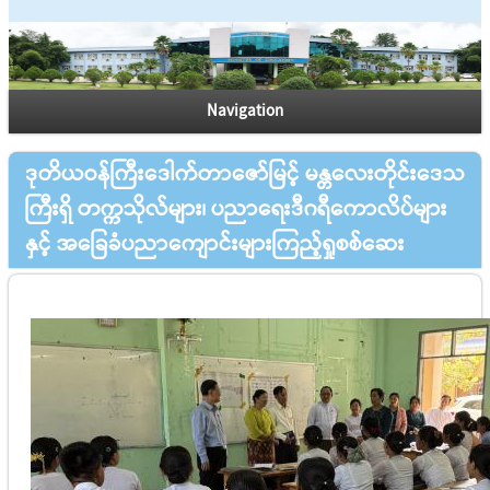
Navigation
ဒုတိယဝန်ကြီးဒေါက်တာဇော်မြင့် မန္တလေးတိုင်းဒေသ
ကြီးရှိ တက္ကသိုလ်များ၊ ပညာရေးဒီဂရီကောလိပ်များ
နှင့် အခြေခံပညာကျောင်းများကြည့်ရှုစစ်ဆေး