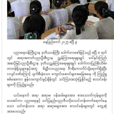
နေပြည်တော် ၂၀၂၅ ဧပြီ ၉
ပညာရေးဝန်ကြီးဌာန ဒုတိယဝန်ကြီး ဒေါက်တာဇော်မြင့်သည် ဧပြီ ၈ ရက်
တွင် ဆရာအတတ်ပညာဦးစီးဌာန ညွှန်ကြားရေးမှူးချုပ် ဒေါ်နှင်းကြည်၊
အဆင့်မြင့်ပညာဦးစီးဌာန ဒုတိယညွှန်ကြားရေးမှူးချုပ် ဒေါက်တာပြည်စိုးသိမ်း၊
တာဝန်ရှိသူများနှင့်အတူ မိတ္ထီလာပညာရေး ဒီဂရီကောလိပ်သို့ရောက်ရှိခဲ့ပြီး
ငလျင်ဒဏ်ကြောင့် ပျက်စီးခဲ့သော ကျောင်းဆောင်များအခြေအနေ ကို ကြည့်ရှု
စစ်ဆေးကာ ဇွန်လကျောင်းဖွင့်ချိန်တွင် သင်ကြားအသုံးပြုနိုင်မည့် စာသင်ခန်း
များကို ကြည့်ရှုသည်။
ယင်းနောက် ဆရာ ဆရာမ၊ ဝန်ထမ်းများအား စားသောက်ကုန်များကို
ပေးအပ်ကာ ပညာရေးနှင့် သင်ပြနည်းပညာဒီပလိုမာသင်တန်းတက်ရောက်နေ
သော သင်တန်းသား ဆရာ ဆရာမများအား စာသင်ခန်းများတွင် တွေ့ဆုံ
အားပေးသည်။