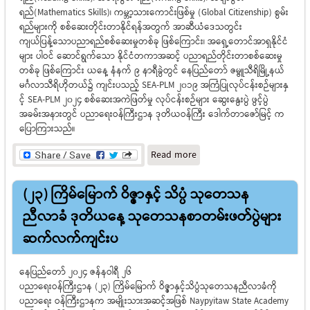
ရည်(Mathematics Skills)၊ ကမ္ဘာ့သားကောင်းဖြစ်မှု (Global Citizenship) စွမ်း
ရည်များကို စစ်ဆေးတိုင်းတာနိုင်ရန်အတွက် အာဆီယံဒေသတွင်း
ကျယ်ပြန့်သောပညာရည်စစ်ဆေးမှုတစ်ခု ဖြစ်ကြောင်း၊ အရှေ့တောင်အာရှနိုင်ငံ
များ ပါဝင် ဆောင်ရွက်သော နိုင်ငံတကာအဆင့် ပညာရည်တိုင်းတာစစ်ဆေးမှု
တစ်ခု ဖြစ်ကြောင်း ယနေ့ နံနက် ၉ နာရီခွဲတွင် နေပြည်တော် ဇမ္ဗူသီရိမြို့နယ်
မင်္ဂလာသီရိဟိုတယ်၌ ကျင်းပသည့် SEA-PLM 2019 အကြံပြုလုပ်ငန်းစဉ်များနှ
င့် SEA-PLM 2024 စစ်ဆေးအကဲဖြတ်မှု လုပ်ငန်းစဉ်များ ဆွေးနွေးပွဲ ဖွင့်ပွဲ
အခမ်းအနားတွင် ပညာရေးဝန်ကြီးဌာန ဒုတိယဝန်ကြီး ဒေါက်တာဇော်မြင့် က
ပြောကြားသည်။
about SEA-PLM 2019
Read more
အကြံပြုလုပ်ငန်းစဉ်များနှင့်
SEA-PLM 2024 စစ်ဆေး
(၂၃) ကြိမ်မြောက် ဝိဇ္ဇာနှင့် သိပ္ပံ သုတေသန
အကဲဖြတ်မှုလုပ်ငန်းစဉ်များ
ဆွေးနွေးပွဲ ဖွင့်ပွဲအခမ်းအနား
ညီလာခံ ဒုတိယ‌နေ့ သုတေသနစာတမ်းဖတ်ပွဲများ
ကျင်းပ
ဆက်လက်ကျင်းပ
နေပြည်တော် ၂၀၂၄ ဇန်နဝါရီ ၂၆
ပညာရေးဝန်ကြီးဌာန (၂၃) ကြိမ်မြောက် ဝိဇ္ဇာနှင့်သိပ္ပံသုတေသနညီလာခံကို
ပညာ‌ရေး ဝန်ကြီးဌာနက အမျိုးသားအဆင့်အဖြစ် Naypyitaw State Academy