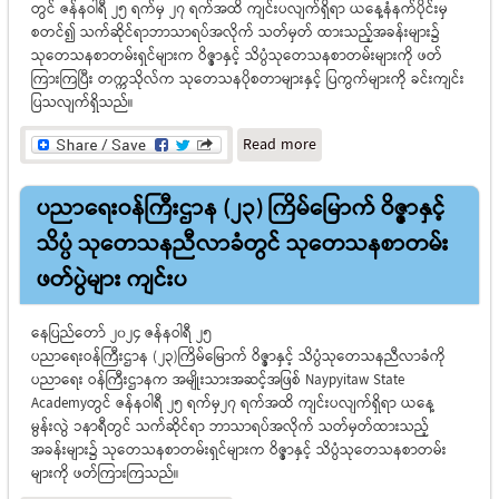
တွင် ဇန်နဝါရီ ၂၅ ရက်မှ ၂၇ ရက်အထိ ကျင်းပလျက်ရှိရာ ယနေ့နံနက်ပိုင်းမှ
စတင်၍ သက်ဆိုင်ရာဘာသာရပ်အလိုက် သတ်မှတ် ထားသည့်အခန်းများ၌
သုတေသနစာတမ်းရှင်များက ဝိဇ္ဇာနှင့် သိပ္ပံသုတေသနစာတမ်းများကို ဖတ်
ကြားကြပြီး တက္ကသိုလ်က သုတေသနပိုစတာများနှင့် ပြကွက်များကို ခင်းကျင်း
ပြသလျက်ရှိသည်။
about (၂၃) ကြိမ်မြောက်
Read more
ဝိဇ္ဇာနှင့် သိပ္ပံ သုတေသန
ညီလာခံ ဒုတိယ‌နေ့
ပညာရေးဝန်ကြီးဌာန (၂၃) ကြိမ်မြောက် ဝိဇ္ဇာနှင့်
သုတေသနစာတမ်းဖတ်ပွဲများ
ဆက်လက်ကျင်းပ
သိပ္ပံ သုတေသနညီလာခံတွင် သုတေသနစာတမ်း
ဖတ်ပွဲများ ကျင်းပ
နေပြည်တော် ၂၀၂၄ ဇန်နဝါရီ ၂၅
ပညာရေးဝန်ကြီးဌာန (၂၃)ကြိမ်မြောက် ဝိဇ္ဇာနှင့် သိပ္ပံသုတေသနညီလာခံကို
ပညာ‌ရေး ဝန်ကြီးဌာနက အမျိုးသားအဆင့်အဖြစ် Naypyitaw State
Academyတွင် ဇန်နဝါရီ ၂၅ ရက်မှ၂၇ ရက်အထိ ကျင်းပလျက်ရှိရာ ယနေ့
မွန်းလွဲ ၁နာရီတွင် သက်ဆိုင်ရာ ဘာသာရပ်အလိုက် သတ်မှတ်ထားသည့်
အခန်းများ၌ သုတေသနစာတမ်းရှင်များက ဝိဇ္ဇာနှင့် သိပ္ပံသုတေသနစာတမ်း
များကို ဖတ်ကြားကြသည်။