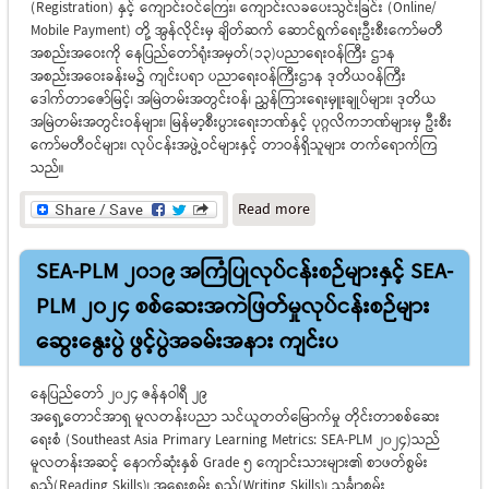
(Registration) နှင့် ကျောင်းဝင်ကြေး၊ ကျောင်းလခပေးသွင်းခြင်း (Online/
Mobile Payment) တို့ အွန်လိုင်းမှ ချိတ်ဆက် ဆောင်ရွက်ရေးဦးစီးကော်မတီ
အစည်းအဝေးကို နေပြည်တော်ရုံးအမှတ်(၁၃)ပညာရေးဝန်ကြီး ဌာန
အစည်းအဝေးခန်းမ၌ ကျင်းပရာ ပညာရေးဝန်ကြီးဌာန ဒုတိယဝန်ကြီး
ဒေါက်တာဇော်မြင့်၊ အမြဲတမ်းအတွင်းဝန်၊ ညွှန်ကြားရေးမှူးချုပ်များ၊ ဒုတိယ
အမြဲတမ်းအတွင်းဝန်များ၊ မြန်မာ့စီးပွားရေးဘဏ်နှင့် ပုဂ္ဂလိကဘဏ်များမှ ဦးစီး
ကော်မတီဝင်များ၊ လုပ်ငန်းအဖွဲ့ဝင်များနှင့် တာဝန်ရှိသူများ တက်ရောက်ကြ
သည်။
about တက္ကသိုလ်
Read more
ကျောင်းသား ကျောင်းသူ
များ၏ ကျောင်းဝင်မှတ်ပုံတင်
SEA-PLM 2019 အကြံပြုလုပ်ငန်းစဉ်များနှင့် SEA-
ခြင်းနှင့် ကျောင်းဝင်ကြေး၊
ကျောင်းလခပေးသွင်းခြင်းတို့
PLM 2024 စစ်ဆေးအကဲဖြတ်မှုလုပ်ငန်းစဉ်များ
ကို အွန်လိုင်းမှ ချိတ်ဆက်
ဆွေးနွေးပွဲ ဖွင့်ပွဲအခမ်းအနား ကျင်းပ
ဆောင်ရွက်ရေးဦးစီးကော်မတီ
အစည်းအဝေးကျင်းပ
နေပြည်တော် ၂၀၂၄ ဇန်နဝါရီ ၂၉
အရှေ့တောင်အာရှ မူလတန်းပညာ သင်ယူတတ်မြောက်မှု တိုင်းတာစစ်ဆေး
ရေးစံ (Southeast Asia Primary Learning Metrics: SEA-PLM 2024)သည်
မူလတန်းအဆင့် နောက်ဆုံးနှစ် Grade 5 ကျောင်းသားများ၏ စာဖတ်စွမ်း
ရည်(Reading Skills)၊ အရေးစွမ်း ရည်(Writing Skills)၊ သင်္ချာစွမ်း