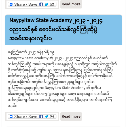
about ပညာရေးဝန်ကြီးဌာန
Read more
(၂၃) ကြိမ်မြောက် ဝိဇ္ဇာနှင့်
သိပ္ပံ သုတေသနညီလာခံတွင်
Naypyitaw State Academy ၂၀၂၃ - ၂၀၂၄
သုတေသနစာတမ်းဖတ်ပွဲများ
ကျင်းပ
ပညာသင်နှစ် မောင်မယ်သစ်လွင်ကြိုဆိုပွဲ
အခမ်းအနားကျင်းပ
နေပြည်တော် ၂၀၂၄ ဇန်နဝါရီ ၁၉
Naypyitaw State Academy ၏ ၂၀၂၃ - ၂၀၂၄ ပညာသင်နှစ် မောင်မယ်
သစ်လွင်ကြိုဆိုပွဲ အခမ်းအနားကို ယနေ့မွန်းလွဲ ၁ နာရီတွင် အဆိုပါတက္ကသိုလ်
ရှိ ဘက်စုံသုံးခန်းမ၌ ကျင်းပရာ ပညာရေးဝန်ကြီးဌာန ပြည်ထောင်စုဝန်ကြီး
ဒေါက်တာညွန့်ဖေ၊ ဒုတိယဝန်ကြီး ဒေါက်တာဇော်မြင့်နှင့် ဒေါက်တာမိုးဇော်
ထွန်း၊ အမြဲတမ်းအတွင်းဝန်၊ ညွှန်ကြားရေးမှူးချုပ်များ၊ ဒုတိယ
ညွှန်ကြားရေးမှူးချုပ်များ၊ Naypyitaw State Academy ၏ ဒုတိယ
ပါမောက္ခချုပ်များ၊ ပါမောက္ခ(ဌာနမှူး)များ၊ ဆရာ ဆရာမများ၊ မောင်မယ်
သစ်လွင်ကျောင်းသား ကျောင်းသူများနှင့် တာဝန်ရှိသူများ တက်ရောက်ကြ
သည်။
about Naypyitaw State
Read more
Academy ၂၀၂၃ - ၂၀၂၄
ပညာသင်နှစ် မောင်မယ်