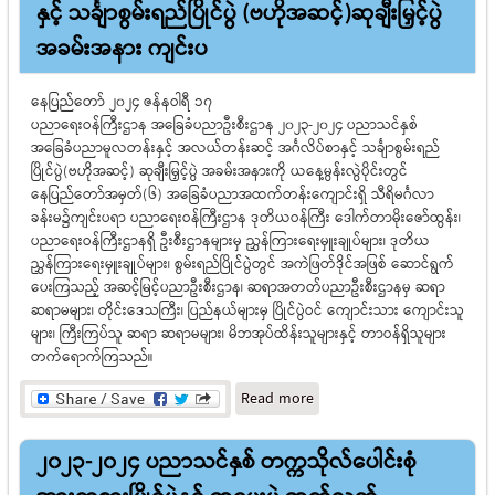
နှင့် သင်္ချာစွမ်းရည်ပြိုင်ပွဲ (ဗဟိုအဆင့်)ဆုချီးမြှင့်ပွဲ
တက်ရောက်ကြည့်ရှုအားပေး
ပြီး ဆုများပေးအပ်ချီးမြှင့်
အခမ်းအနား ကျင်းပ
နေပြည်တော် ၂၀၂၄ ဇန်နဝါရီ ၁၇
ပညာရေးဝန်ကြီးဌာန အခြေခံပညာဦးစီးဌာန ၂၀၂၃-၂၀၂၄ ပညာသင်နှစ်
အခြေခံပညာမူလတန်းနှင့် အလယ်တန်းဆင့် အင်္ဂလိပ်စာနှင့် သင်္ချာစွမ်းရည်
ပြိုင်ပွဲ(ဗဟိုအဆင့်) ဆုချီးမြှင့်ပွဲ အခမ်းအနားကို ယနေ့မွန်းလွဲပိုင်းတွင်
နေပြည်တော်အမှတ်(၆) အခြေခံပညာအထက်တန်းကျောင်းရှိ သီရိမင်္ဂလာ
ခန်းမ၌ကျင်းပရာ ပညာရေးဝန်ကြီးဌာန ဒုတိယဝန်ကြီး ဒေါက်တာမိုးဇော်ထွန်း၊
ပညာရေးဝန်ကြီးဌာနရှိ ဦးစီးဌာနများမှ ညွှန်ကြားရေးမှူးချုပ်များ၊ ဒုတိယ
ညွှန်ကြားရေးမှူးချုပ်များ၊ စွမ်းရည်ပြိုင်ပွဲတွင် အကဲဖြတ်ဒိုင်အဖြစ်‌ ဆောင်ရွက်
ပေးကြသည့် အဆင့်မြင့်ပညာဦးစီးဌာန၊ ဆရာအတတ်ပညာဦးစီးဌာနမှ ဆရာ
ဆရာမများ၊ တိုင်းဒေသကြီး၊ ပြည်နယ်များမှ ပြိုင်ပွဲဝင် ကျောင်းသား ကျောင်းသူ
များ၊ ကြီးကြပ်သူ ဆရာ ဆရာမများ၊ မိဘအုပ်ထိန်းသူများနှင့် တာဝန်ရှိသူများ
တက်ရောက်ကြသည်။
about ၂၀၂၃-၂၀၂၄
Read more
ပညာသင်နှစ် အခြေခံပညာ
မူလတန်းနှင့် အလယ်တန်း
၂၀၂၃-၂၀၂၄ ပညာသင်နှစ် တက္ကသိုလ်ပေါင်းစုံ
ဆင့် အင်္ဂလိပ်စာ စွမ်းရည်
ပြိုင်ပွဲနှင့် သင်္ချာစွမ်းရည်ပြိုင်ပွဲ