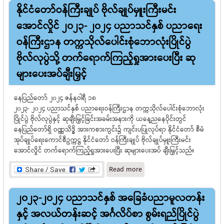
နိုင်ငံတော်ဝန်ကြီးချုပ် ဗိုလ်ချုပ်မှူးကြီးမင်း
သစ်လွင်ကြိုဆိုပွဲအခမ်းအနား
ကျင်းပ
အောင်လှိုင် ၂၀၂၃- ၂၀၂၄ ပညာသင်နှစ် ပညာရေး
ဝန်ကြီးဌာန တက္ကသိုလ်ပေါင်းစုံဘောလုံးပြိုင်ပွဲ
ဗိုလ်လုပွဲသို့ တက်ရောက်ကြည့်ရှုအားပေးပြီး ဆု
များပေးအပ်ချီးမြှင့်
နေပြည်တော် ၂၀၂၄ ဇန်နဝါရီ ၁၈
၂၀၂၃- ၂၀၂၄ ပညာသင်နှစ် ပညာရေးဝန်ကြီးဌာန တက္ကသိုလ်ပေါင်းစုံဘောလုံး
ပြိုင်ပွဲ ဗိုလ်လုပွဲနှင့် ဆုချီးမြှင့်ခြင်းအခမ်းအနားကို ယနေ့ညနေပိုင်းတွင်
နေပြည်တော်ရှိ ဝဏ္ဏသိဒ္ဓိ အားကစားကွင်း၌ ကျင်းပပြုလုပ်ရာ နိုင်ငံတော် စီမံ
အုပ်ချုပ်ရေးကောင်စီဥက္ကဋ္ဌ နိုင်ငံတော် ဝန်ကြီးချုပ် ဗိုလ်ချုပ်မှူးကြီးမင်း
အောင်လှိုင် တက်ရောက်ကြည့်ရှုအားပေးပြီး ဆုများပေးအပ် ချီးမြှင့်သည်။
about နိုင်ငံတော်ဝန်ကြီးချုပ်
Read more
ဗိုလ်ချုပ်မှူးကြီးမင်း
အောင်လှိုင် ၂၀၂၃- ၂၀၂၄
၂၀၂၃-၂၀၂၄ ပညာသင်နှစ် အခြေခံပညာမူလတန်း
ပညာသင်နှစ် ပညာရေး
ဝန်ကြီးဌာန တက္ကသိုလ်ပေါင်း
နှင့် အလယ်တန်းဆင့် အင်္ဂလိပ်စာ စွမ်းရည်ပြိုင်ပွဲ
စုံဘောလုံးပြိုင်ပွဲ ဗိုလ်လုပွဲသို့