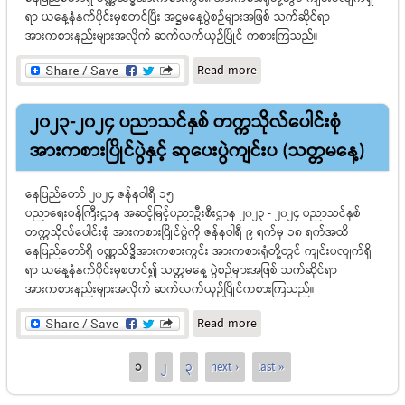
ရာ ယနေ့နံနက်ပိုင်းမှစတင်ပြီး အဋ္ဌမနေ့ပွဲစဉ်များအဖြစ် သက်ဆိုင်ရာ
အားကစားနည်းများအလိုက် ဆက်လက်ယှဉ်ပြိုင် ကစားကြသည်။
about ၂၀၂၃-၂၀၂၄
Read more
ပညာသင်နှစ် တက္ကသိုလ်ပေါင်း
စုံ အားကစားပြိုင်ပွဲနှင့် ဆုပေး
၂၀၂၃-၂၀၂၄ ပညာသင်နှစ် တက္ကသိုလ်ပေါင်းစုံ
ပွဲကျင်းပ (အဋ္ဌမနေ့)
အားကစားပြိုင်ပွဲနှင့် ဆုပေးပွဲကျင်းပ (သတ္တမနေ့)
နေပြည်တော် ၂၀၂၄ ဇန်နဝါရီ ၁၅
ပညာရေးဝန်ကြီးဌာန အဆင့်မြင့်ပညာဦးစီးဌာန ၂၀၂၃ - ၂၀၂၄ ပညာသင်နှစ်
တက္ကသိုလ်ပေါင်းစုံ အားကစားပြိုင်ပွဲကို ဇန်နဝါရီ ၉ ရက်မှ ၁၈ ရက်အထိ
နေပြည်တော်ရှိ ဝဏ္ဏသိဒ္ဓိအားကစားကွင်း အားကစားရုံတို့တွင် ကျင်းပလျက်ရှိ
ရာ ယနေ့နံနက်ပိုင်းမှစတင်၍ သတ္တမနေ့ ပွဲစဉ်များအဖြစ် သက်ဆိုင်ရာ
အားကစားနည်းများအလိုက် ဆက်လက်ယှဉ်ပြိုင်ကစားကြသည်။
about ၂၀၂၃-၂၀၂၄
Read more
ပညာသင်နှစ် တက္ကသိုလ်ပေါင်း
စုံ အားကစားပြိုင်ပွဲနှင့် ဆုပေး
Pages
1
2
3
next ›
last »
ပွဲကျင်းပ (သတ္တမနေ့)