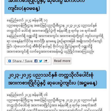
အားကစားပြိုင်ပွဲနှင့် ဆုပေးပွဲ ဆက်လက်
(ဗဟိုအဆင့်)ဆုချီးမြှင့်ပွဲ
ကျင်းပ(နဝမနေ့)
အခမ်းအနား ကျင်းပ
နေပြည်တော် ၂၀၂၄ ဇန်နဝါရီ ၁၇
ပညာရေးဝန်ကြီးဌာန အဆင့်မြင့်ပညာဦးစီးဌာန ၂၀၂၃-၂၀၂၄ ပညာသင်နှစ်
တက္ကသိုလ် ပေါင်းစုံ အားကစားပြိုင်ပွဲကို ဇန်နဝါရီ ၉ ရက်မှ ၁၈ ရက်အထိ
နေပြည်တော်ရှိ ဝဏ္ဏသိဒ္ဓိ အားကစားကွင်း၊ အားကစားရုံတို့တွင် ကျင်းပလျက်ရှိ
ရာ ယနေ့နံနက်ပိုင်းမှ စတင်ပြီး နဝမနေ့ ပွဲစဉ်များအဖြစ် အမျိုးသားပိုက်ကျော်
ခြင်း သုံးယောက်တွဲ ဆီမီးဖိုင်နယ်နှင့် ဗိုလ်လုပွဲ ပြိုင်ပွဲများကို ဝဏ္ဏသိဒ္ဓိ
အားကစားကွင်းရှိ လက်ဝှေ့အားကစားခန်းမ၌ ယှဉ်ပြိုင်ကစားကြသည်။
about ၂၀၂၃-၂၀၂၄
Read more
ပညာသင်နှစ် တက္ကသိုလ်ပေါင်း
စုံ အားကစားပြိုင်ပွဲနှင့် ဆုပေး
၂၀၂၃-၂၀၂၄ ပညာသင်နှစ် တက္ကသိုလ်ပေါင်းစုံ
ပွဲ ဆက်လက်ကျင်းပ(နဝမ
နေ့)
အားကစားပြိုင်ပွဲနှင့် ဆုပေးပွဲကျင်းပ (အဋ္ဌမနေ့)
နေပြည်တော် ၂၀၂၄ ဇန်နဝါရီ ၁၆
ပညာရေးဝန်ကြီးဌာန အဆင့်မြင့်ပညာဦးစီးဌာန ၂၀၂၃-၂၀၂၄ ပညာသင်နှစ်
တက္ကသိုလ်ပေါင်းစုံ အားကစားပြိုင်ပွဲအား ဇန်နဝါရီ ၉ ရက်မှ ၁၈ရက်အထိ
နေပြည်တော်ရှိ ဝဏ္ဏသိဒ္ဓိအားကစားကွင်း၊ အားကစားရုံတို့တွင် ကျင်းပလျက်ရှိ