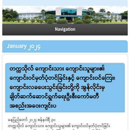
Navigation
January 2024
တက္ကသိုလ် ကျောင်းသား ကျောင်းသူများ၏
ကျောင်းဝင်မှတ်ပုံတင်ခြင်းနှင့် ကျောင်းဝင်ကြေး၊
ကျောင်းလခပေးသွင်းခြင်းတို့ကို အွန်လိုင်းမှ
ချိတ်ဆက်ဆောင်ရွက်ရေးဦးစီးကော်မတီ
အစည်းအဝေးကျင်းပ
နေပြည်တော် ၂၀၂၄ ဇန်နဝါရီ ၃၀
တက္ကသိုလ် ကျောင်းသား ကျောင်းသူများ၏ ကျောင်းဝင်မှတ်ပုံတင်ခြင်း