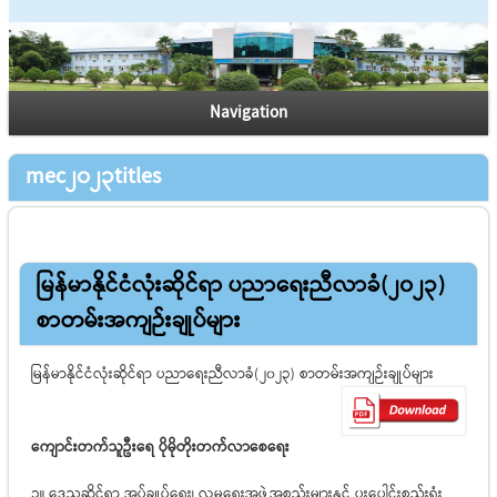
Navigation
mec2023titles
မြန်မာနိုင်ငံလုံးဆိုင်ရာ ပညာရေးညီလာခံ(၂၀၂၃)
စာတမ်းအကျဉ်းချုပ်များ
မြန်မာနိုင်ငံလုံးဆိုင်ရာ ပညာရေးညီလာခံ(၂၀၂၃) စာတမ်းအကျဉ်းချုပ်များ
ကျောင်းတက်သူဦးရေ ပိုမိုတိုးတက်လာစေရေး
၁။ ဒေသဆိုင်ရာ အုပ်ချုပ်ရေး၊ လူမှုရေးအဖွဲ့အစည်းများနှင့် ပူးပေါင်းစည်းရုံး