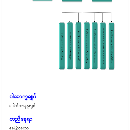
ပါမောက္ခချုပ်
ဒေါက်တာနုနုလွင်
တည်နေရာ
နေပြည်တော်