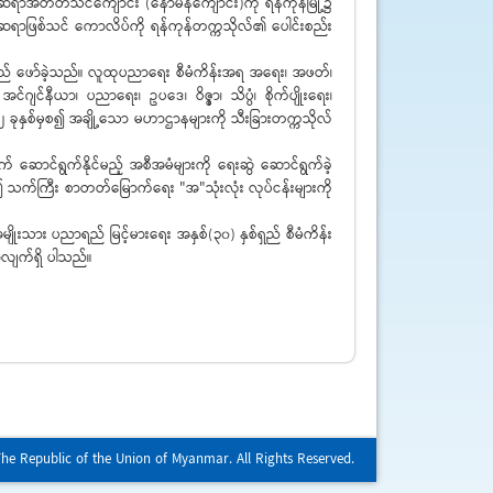
င် ဆရာအတတ်သင်ကျောင်း (နောမန်ကျောင်း)ကို ရန်ကုန်မြို့၌
 ဆရာဖြစ်သင် ကောလိပ်ကို ရန်ကုန်တက္ကသိုလ်၏ ပေါင်းစည်း
င်အထည် ဖော်ခဲ့သည်။ လူထုပညာရေး စီမံကိန်းအရ အရေး၊ အဖတ်၊
်နီယာ၊ ပညာရေး၊ ဥပဒေ၊ ဝိဇ္ဇာ၊ သိပ္ပံ၊ စိုက်ပျိုးရေး၊
၆၂ ခုနှစ်မှစ၍ အချို့သော မဟာဌာနများကို သီးခြားတက္ကသိုလ်
ဆောင်ရွက်နိုင်မည့် အစီအမံများကို ရေးဆွဲ ဆောင်ရွက်ခဲ့
သက်ကြီး စာတတ်မြောက်ရေး "အ"သုံးလုံး လုပ်ငန်းများကို
ုးသား ပညာရည် မြင့်မားရေး အနှစ်(၃၀) နှစ်ရှည် စီမံကိန်း
်လျက်ရှိ ပါသည်။
The Republic of the Union of Myanmar. All Rights Reserved.