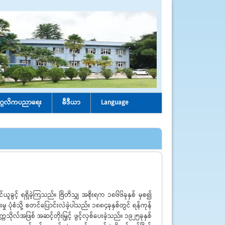
ုဂ္ဂလိကပညာရေး
မီဒီယာ
Language
ွင့် ရရှိခဲ့ကြသည်။ ဗြိတိသျှ အစိုးရက ၁၈၆၆ခုနှစ် မှစ၍
 ပုံစံသို့ စတင်ပြောင်းလဲခဲ့ပါသည်။ ၁၈၈၄ခုနှစ်တွင် ရန်ကုန်
ိုလ်အဖြစ် အဆင့်တိုးမြှင့် ဖွင့်လှစ်ပေးခဲ့သည်။ ၁၉၂၅ခုနှစ်