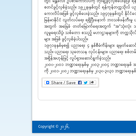
တွင် မန္တလေး ဥပစာကောလိပ်ကို တိုးချဲ့ဖွင့်လှစ်ပေးခဲ့ပ
စတင်ဖွင့်လှစ်ခဲ့သည်။ ၁၉၂၂ခုနှစ်တွင် ရန်ကုန်တက္ကသို
ကောလိပ်အဖြစ် ဖွင့်လှစ်ပေးခဲ့သည်။ ၁၉၄၇ခုနှစ်တွင် နိုင်ငံတ
မြန်မာနိုင်ငံ လွတ်လပ်ရေး ရရှိပြီးနောက် ဘဝသစ်ဖန်တီးမှ
အတွက် အခြေခံ တတ်မြောက်ရေးအတွက် "အ"သုံးလုံး သင်တန်း
လူမှုရေးသိပ္ပံ၊ သစ်တော စသည့် မဟာဌာနများကို တက္ကသိုလ်မ
များ အဖြစ် ဖွင့်လှစ်ခဲ့ပါသည်။
၁၉၇၁ခုနှစ်မှစ၍ ပညာရေး ၄ နှစ်စီမံကိန်းများ ချမှတ်ဆော
သည်။ ပညာရေး သုတေသန လုပ်ငန်းများ၊ ပညာရေး စစ်တမ်း က
အရှိန်အဟုန်ဖြင့် လှုပ်ရှားဆောင်ရွက်ခဲ့သည်။
၂၀ဝ၀-၂၀ဝ၁ ဘဏ္ဍာ‌ရေးနှစ်မှ ၂၀ဝ၃-၂၀ဝ၄ ဘဏ္ဍာရေးနှစ် အထိ
ကို ၂၀ဝ၁-၂၀ဝ၂ ဘဏ္ဍာ‌ရေးနှစ်မှ ၂၀၃၀-၃၀၃၁ ဘဏ္ဍာရေးနှစ
Copyright © 2026,