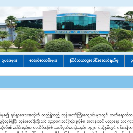
ဥပဒေများ
စာအုပ်စာတမ်းများ
နိုင်ငံတကာပူးပေါင်း‌ဆောင်ရွက်မှု
ပ
မှစ၍ ရပ်ရွာဒေသအလိုက် တည်ရှိသည့် ဘုန်းတော်ကြီးကျောင်းများတွင် တက်ရောက်သင်ယူခ
့်လှစ်ခဲ့ပြီး ဘုန်းတော်ကြီးသင် ပညာရေးသင်ကြားမှုပုံစံမှ အတန်းသင် ပညာရေး သင်ကြားမှု
က္ကသိုလ်၏ ပေါင်းစည်းကောလိပ်အဖြစ် သတ်မှတ်ပေးခဲ့သည်။ ၁၉၂၀ ပြည့်နှစ်တွင် ရန်ကုန်တက္ကသ