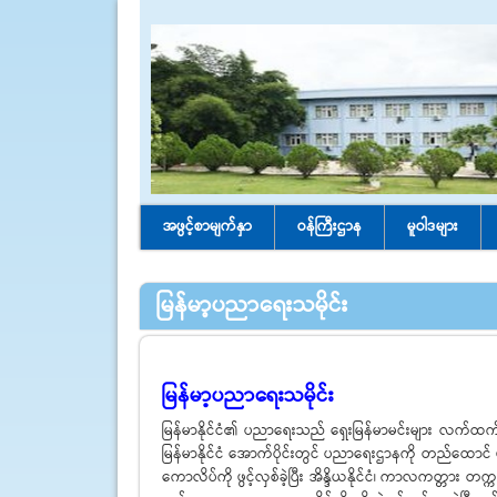
အဖွင့်စာမျက်နှာ
ဝန်ကြီးဌာန
မူဝါဒများ
မြန်မာ့ပညာရေးသမိုင်း
မြန်မာ့ပညာရေးသမိုင်း
မြန်မာနိုင်ငံ၏ ပညာရေးသည် ရှေးမြန်မာမင်းများ လက်ထက်
မြန်မာနိုင်ငံ အောက်ပိုင်းတွင် ပညာရေးဌာနကို တည်ထောင် ဖွင
ကောလိပ်ကို ဖွင့်လှစ်ခဲ့ပြီး အိန္ဒိယနိုင်ငံ၊ ကာလကတ္တား တ