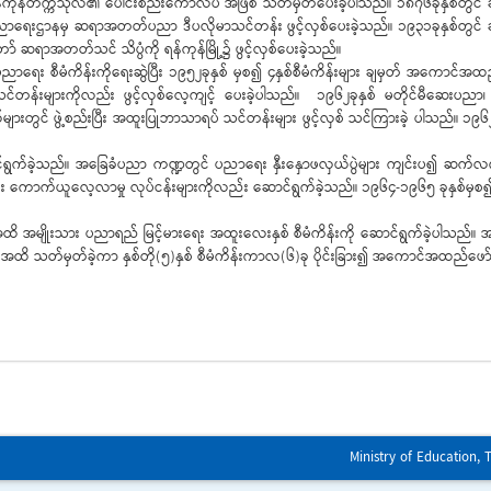
ြီး ရန်ကုန်တက္ကသိုလ်၏ ပေါင်းစည်းကောလိပ် အဖြစ် သတ်မှတ်ပေးခဲ့ပါသည်။ ၁၈၇၆ခုနှစ်တွ
လ် ပညာရေးဌာနမှ ဆရာအတတ်ပညာ ဒီပလိုမာသင်တန်း ဖွင့်လှစ်ပေးခဲ့သည်။ ၁၉၃၁ခုနှစ်တွင်
ော် ဆရာအတတ်သင် သိပ္ပံကို ရန်ကုန်မြို့၌ ဖွင့်လှစ်ပေးခဲ့သည်။
ု ပညာရေး စီမံကိန်းကိုရေးဆွဲပြီး ၁၉၅၂ခုနှစ် မှစ၍ ၄နှစ်စီမံကိန်းများ ချမှတ် အကော
များကိုလည်း ဖွင့်လှစ်လေ့ကျင့် ပေးခဲ့ပါသည်။ ၁၉၆၂ခုနှစ် မတိုင်မီဆေးပညာ၊ အင်ဂျင
ျားတွင် ဖွဲ့စည်းပြီး အထူးပြုဘာသာရပ် သင်တန်းများ ဖွင့်လှစ် သင်ကြားခဲ့ ပါသည်။ ၁၉
င်ရွက်ခဲ့သည်။ အခြေခံပညာ ကဏ္ဍတွင် ပညာရေး နှီးနှောဖလှယ်ပွဲများ ကျင်းပ၍ ဆက်လက် 
ောက်ယူလေ့လာမှု လုပ်ငန်းများကိုလည်း ဆောင်ရွက်ခဲ့သည်။ ၁၉၆၄-၁၉၆၅ ခုနှစ်မှစ၍ 
 အမျိုးသား ပညာရည် မြင့်မားရေး အထူးလေးနှစ် စီမံကိန်းကို ဆောင်ရွက်ခဲ့ပါသည်။ အမျိ
်အထိ သတ်မှတ်ခဲ့ကာ နှစ်တို(၅)နှစ် စီမံကိန်းကာလ(၆)ခု ပိုင်းခြား၍ အကောင်အထည်ဖော
Ministry of Education, 