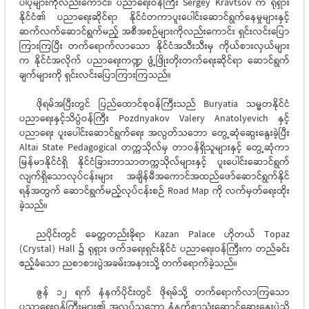
ပါပုံများကိုလည်းကောင်း၊ ပညာရေးဝန်ကြီး Sergey Kravtsov က ရုရှား
နိုင်ငံ၏ ပညာရေးဆိုင်ရာ နိုင်ငံတကာပူးပေါင်းဆောင်ရွက်နေမှုများနှင့်
ဆက်လက်ဆောင်ရွက်မည့် အစီအစဉ်များကိုလည်းကောင်း ရှင်းလင်းပြော
ကြားကြပြီး တက်ရောက်လာသော နိုင်ငံအသီးသီးမှ ကိုယ်စားလှယ်များ
က နိုင်ငံအလိုက် ပညာရေးကဏ္ဍ ဖွံ့ဖြိုးတိုးတက်ရေးဆိုင်ရာ ဆောင်ရွက်
ချက်များကို ရှင်းလင်းပြောကြားကြသည်။
ဖိုရမ်အပြီးတွင် ပြည်ထောင်စုဝန်ကြီးသည် Buryatia သမ္မတနိုင်ငံ
ပညာရေးနှင့်သိပ္ပံဝန်ကြီး Pozdnyakov Valery Anatolyevich နှင့်
ပညာရေး ပူးပေါင်းဆောင်ရွက်ရေး အလွတ်သဘော တွေ့ဆုံဆွေးနွေးခဲ့ပြီး
Altai State Pedagogical တက္ကသိုလ်မှ တာဝန်ရှိသူများနှင့် တွေ့ဆုံကာ
မြန်မာနိုင်ငံရှိ နိုင်ငံခြားဘာသာတက္ကသိုလ်များနှင့် ပူးပေါင်းဆောင်ရွက်
လျက်ရှိသောလုပ်ငန်းများ အချိန်မီအကောင်အထည်ဖော်ဆောင်ရွက်နိုင်
ရန်အတွက် ဆောင်ရွက်မည့်လုပ်ငန်းစဉ် Road Map ကို လက်မှတ်ရေးထိုး
ခဲ့သည်။
ညပိုင်းတွင် ခေတ္တတည်းခိုရာ Kazan Palace ဟိုတယ် Topaz
(Crystal) Hall ၌ ရုရှား ဖက်ဒရေးရှင်းနိုင်ငံ ပညာရေးဝန်ကြီးက တည်ခင်း
ဧည့်ခံသော ညစာစားပွဲအခမ်းအနားသို့ တက်ရောက်ခဲ့သည်။
ဇွန် ၁၂ ရက် နံနက်ပိုင်းတွင် ဖိုရမ်သို့ တက်ရောက်လာကြသော
ပညာရေးဝန်ကြီးများ၏ အလုပ်သဘော နံနက်စာသုံးဆောင်ဆွေးနွေးပွဲသို့