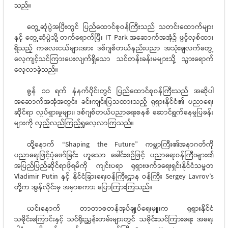
သည်။
တွေ့ဆုံပွဲအပြီးတွင် ပြည်ထောင်စုဝန်ကြီးသည် သတင်းထောက်များ
နှင့် တွေ့ဆုံပွဲသို့ တက်ရောက်ပြီး IT Park အဆောက်အအုံ၌ ဖွင့်လှစ်ထား
ရှိသည့် ကလေးငယ်များအား ဒစ်ဂျစ်တယ်နည်းပညာ အသုံးချလက်တွေ့
လေ့ကျင့်သင်ကြားပေးလျက်ရှိသော သင်တန်းခန်းမများသို့ သွားရောက်
လေ့လာခဲ့သည်။
ဇွန် ၁၁ ရက် နံနက်ပိုင်းတွင် ပြည်ထောင်စုဝန်ကြီးသည် အဆိုပါ
အဆောက်အအုံအတွင်း ခင်းကျင်းပြသထားသည့် ရုရှားနိုင်ငံ၏ ပညာရေး
ဆိုင်ရာ လှုပ်ရှားမှုများ၊ ဒစ်ဂျစ်တယ်ပညာရေးစနစ် ဆောင်ရွက်နေမှုပြခန်း
များကို လှည့်လည်ကြည့်ရှုလေ့လာကြသည်။
ထို့နောက် “Shaping the Future” ကမ္ဘာကြီး၏အနာဂတ်ကို
ပညာရေးဖြင့်ပုံဖော်ခြင်း ဟူသော ခေါင်းစဉ်ဖြင့် ပညာရေးဝန်ကြီးများ၏
အပြည်ပြည်ဆိုင်ရာဖိုရမ်ကို ကျင်းပရာ ရုရှားဖက်ဒရေးရှင်းနိုင်ငံသမ္မတ
Vladimir Putin နှင့် နိုင်ငံခြားရေးဝန်ကြီးဌာန ဝန်ကြီး Sergey Lavrov’s
တို့က အွန်လိုင်းမှ အမှာစကား ပြောကြားကြသည်။
ယင်းနောက် တာတာစတန်အုပ်ချုပ်ရေးမှူးက ရုရှားနိုင်ငံ
သမိုင်းကြောင်းနှင့် သင်ရိုးညွှန်းတမ်းများတွင် သမိုင်းသင်ကြားရေး အရေး